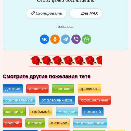
📋 Скопировать
Для MAX
Поделись:
Смотрите другие пожелания тете
детские
длинные
короткие
красивые
оригинальные
от племянников
официальные
женщине
любимой
молодой
пожилой
родной
в прозе
в стихах
от племянника