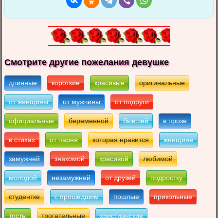
Смотрите другие пожелания девушке
длинные
короткие
красивые
оригинальные
от женщины
от мужчины
от подруги
официальные
беременной
бывшей
в прозе
в стихах
от парня
которая нравится
женщине
замужней
знакомой
красивой
любимой
молодой
незамужней
от друзей
подростку
студентке
с прошедшим
пошлые
прикольные
тосты
трогательные
христианские