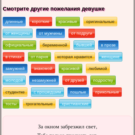
Смотрите другие пожелания девушке
длинные
короткие
красивые
оригинальные
от женщины
от мужчины
от подруги
официальные
беременной
бывшей
в прозе
в стихах
от парня
которая нравится
женщине
замужней
знакомой
красивой
любимой
молодой
незамужней
от друзей
подростку
студентке
с прошедшим
пошлые
прикольные
тосты
трогательные
христианские
За окном забрезжил свет,