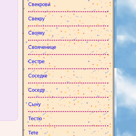
Свекрови
Свекру
Свояку
Свояченице
Сестре
Соседке
Соседу
Сыну
Тестю
Тете