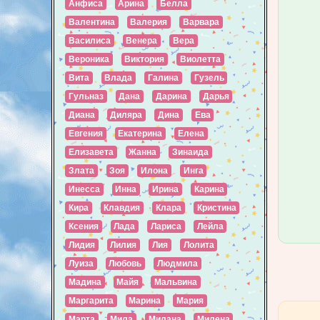
Анфиса
Арина
Белла
Валентина
Валерия
Варвара
Василиса
Венера
Вера
Вероника
Виктория
Виолетта
Вита
Влада
Галина
Гузель
Гульназ
Дана
Дарина
Дарья
Диана
Диляра
Дина
Ева
Евгения
Екатерина
Елена
Елизавета
Жанна
Зинаида
Злата
Зоя
Илона
Инга
Инесса
Инна
Ирина
Карина
Кира
Клавдия
Клара
Кристина
Ксения
Лада
Лариса
Лейла
Лидия
Лилия
Лия
Лолита
Луиза
Любовь
Людмила
Мадина
Майя
Мальвина
Маргарита
Марина
Мария
Марта
Мила
Милана
Милена