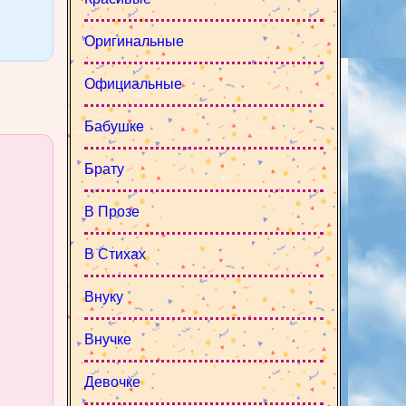
Оригинальные
Официальные
Бабушке
Брату
В Прозе
В Стихах
Внуку
Внучке
Девочке