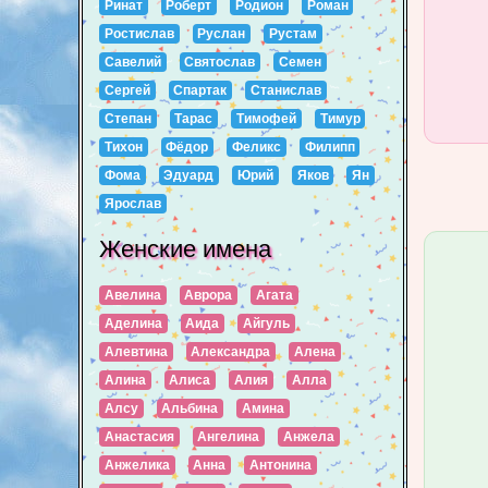
Ринат
Роберт
Родион
Роман
Ростислав
Руслан
Рустам
Савелий
Святослав
Семен
Сергей
Спартак
Станислав
Степан
Тарас
Тимофей
Тимур
Тихон
Фёдор
Феликс
Филипп
Фома
Эдуард
Юрий
Яков
Ян
Ярослав
Женские имена
Авелина
Аврора
Агата
Аделина
Аида
Айгуль
Алевтина
Александра
Алена
Алина
Алиса
Алия
Алла
Алсу
Альбина
Амина
Анастасия
Ангелина
Анжела
Анжелика
Анна
Антонина