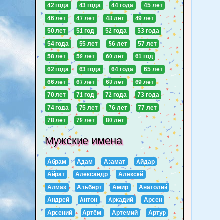
42 года
43 года
44 года
45 лет
46 лет
47 лет
48 лет
49 лет
50 лет
51 год
52 года
53 года
54 года
55 лет
56 лет
57 лет
58 лет
59 лет
60 лет
61 год
62 года
63 года
64 года
65 лет
66 лет
67 лет
68 лет
69 лет
70 лет
71 год
72 года
73 года
74 года
75 лет
76 лет
77 лет
78 лет
79 лет
80 лет
Мужские имена
Абрам
Адам
Азамат
Айдар
Айрат
Александр
Алексей
Алмаз
Альберт
Амир
Анатолий
Андрей
Антон
Аркадий
Арсен
Арсений
Артём
Артемий
Артур