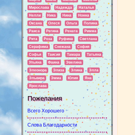
Мирослава
Надежда
Наталья
Нелли
Ника
Нина
Нонна
Оксана
Олеся
Ольга
Полина
Раиса
Регина
Рената
Римма
Рита
Роза
Руфина
Светлана
Серафима
Снежана
София
Софья
Таисия
Тамара
Татьяна
Ульяна
Фаина
Эвелина
Элеонора
Элиза
Элина
Элла
Эльвира
Эмма
Юлия
Яна
Ярослава
Пожелания
Всего Хорошего
Слова Благодарности