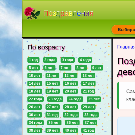
П
о
з
д
р
а
в
л
е
н
и
я
Выбирай
По возрасту
Главна
Поз
1 год
2 года
3 года
4 года
5 лет
6 лет
7 лет
8 лет
9 лет
дев
10 лет
11 лет
12 лет
13 лет
14 лет
15 лет
16 лет
17 лет
Сам
18 лет
19 лет
20 лет
21 год
кла
22 года
23 года
24 года
25 лет
26 лет
27 лет
28 лет
29 лет
30 лет
31 год
32 года
33 года
34 года
35 лет
36 лет
37 лет
38 лет
39 лет
40 лет
41 год