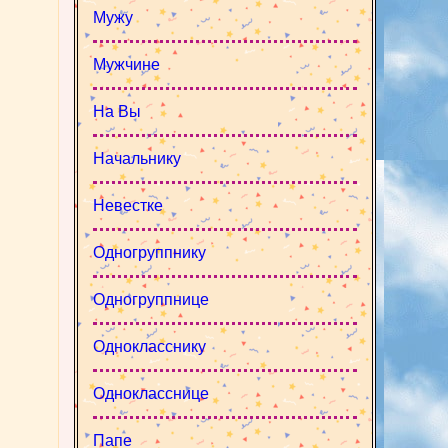
Мужу
Мужчине
На Вы
Начальнику
Невестке
Одногруппнику
Одногруппнице
Однокласснику
Однокласснице
Папе