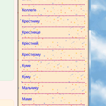
Коллеге
Крестнику
Крестнице
Крестной
Крестному
Куме
Куму
Мальчику
Маме