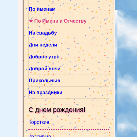
По именам
★ По Имени и Отчеству
На свадьбу
Дни недели
Доброе утро
Доброй ночи
Прикольные
На праздники
С днем рождения!
Короткие
Красивые