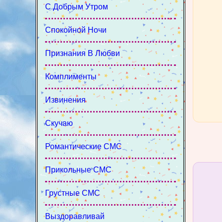
С Добрым Утром
Спокойной Ночи
Признания В Любви
Комплименты
Извинения
Скучаю
Романтические СМС
Прикольные СМС
Грустные СМС
Выздоравливай