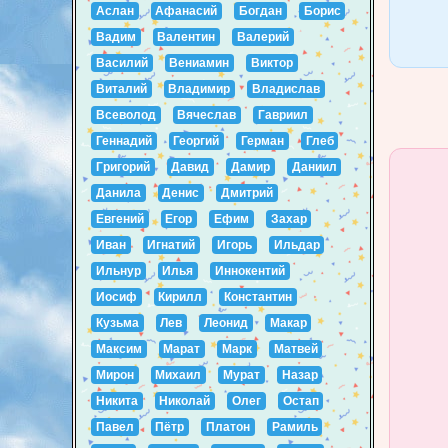
Аслан
Афанасий
Богдан
Борис
Вадим
Валентин
Валерий
Василий
Вениамин
Виктор
Виталий
Владимир
Владислав
Всеволод
Вячеслав
Гавриил
Геннадий
Георгий
Герман
Глеб
Григорий
Давид
Дамир
Даниил
Данила
Денис
Дмитрий
Евгений
Егор
Ефим
Захар
Иван
Игнатий
Игорь
Ильдар
Ильнур
Илья
Иннокентий
Иосиф
Кирилл
Константин
Кузьма
Лев
Леонид
Макар
Максим
Марат
Марк
Матвей
Мирон
Михаил
Мурат
Назар
Никита
Николай
Олег
Остап
Павел
Пётр
Платон
Рамиль