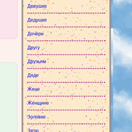
Девушке
Дедушке
Дочери
Другу
Друзьям
Дяде
Жене
Женщине
Золовке
Зятю