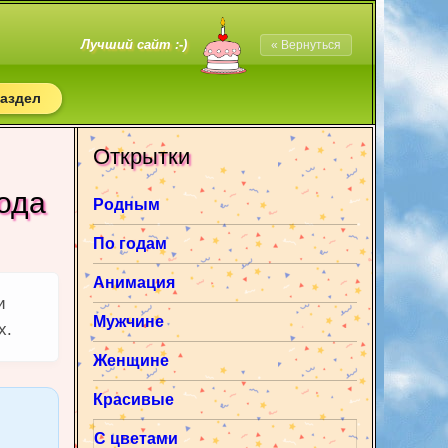
Лучший сайт :-)
« Вернуться
раздел
Открытки
ода
Родным
По годам
Анимация
и
Мужчине
х.
Женщине
Красивые
С цветами