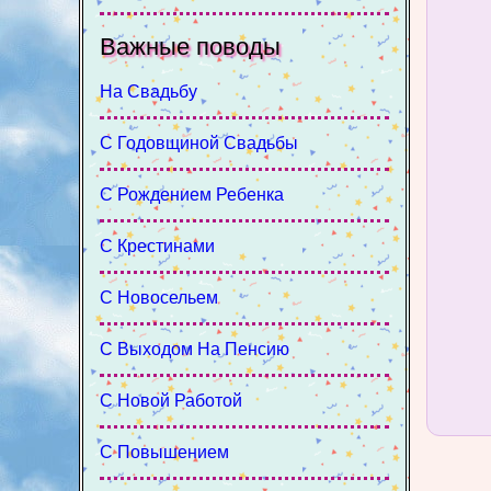
Важные поводы
На Свадьбу
С Годовщиной Свадьбы
С Рождением Ребенка
С Крестинами
С Новосельем
С Выходом На Пенсию
С Новой Работой
С Повышением