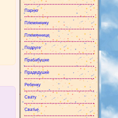
Парню
Племяннику
Племяннице
Подруге
Прабабушке
Прадедушке
Ребенку
Свату
Сватье