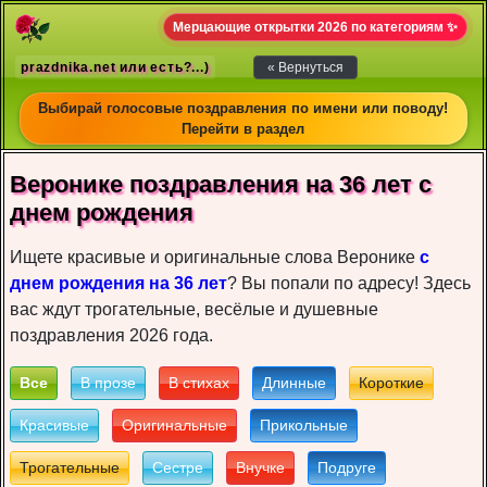
Мерцающие открытки 2026 по категориям ✨
prazdnika.net или есть?...)
« Вернуться
Выбирай голосовые поздравления по имени или поводу!
Перейти в раздел
Веронике пoздрaвлeния на 36 лет c
днeм рoждeния
Ищете красивые и оригинальные слова Веронике
с
днем рождения на 36 лет
? Вы попали по адресу! Здесь
вас ждут трогательные, весёлые и душевные
поздравления 2026 года.
Все
В прозе
В стихах
Длинные
Короткие
Красивые
Оригинальные
Прикольные
Трогательные
Сестре
Внучке
Подруге