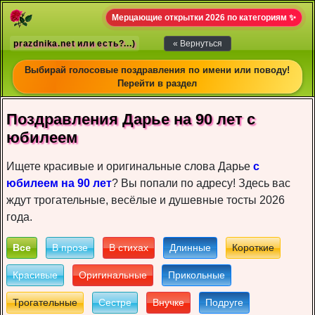
Мерцающие открытки 2026 по категориям ✨
prazdnika.net или есть?...)
« Вернуться
Выбирай голосовые поздравления по имени или поводу!
Перейти в раздел
Пoздрaвлeния Дарье нa 90 лет c
юбилeeм
Ищете красивые и оригинальные слова Дарье
с
юбилеем на 90 лет
? Вы попали по адресу! Здесь вас
ждут трогательные, весёлые и душевные тосты 2026
года.
Все
В прозе
В стихах
Длинные
Короткие
Красивые
Оригинальные
Прикольные
Трогательные
Сестре
Внучке
Подруге