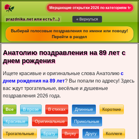
Мерцающие открытки 2026 по категориям ✨
prazdnika.net или есть?...)
« Вернуться
Выбирай голосовые поздравления по имени или поводу!
Перейти в раздел
Анатолию пoздрaвлeния на 89 лет c
днeм рoждeния
Ищете красивые и оригинальные слова Анатолию
с
днем рождения на 89 лет
? Вы попали по адресу! Здесь
вас ждут трогательные, весёлые и душевные
поздравления 2026 года.
Все
В прозе
В стихах
Длинные
Короткие
Красивые
Оригинальные
Прикольные
Трогательные
Брату
Внуку
Другу
Коллеге