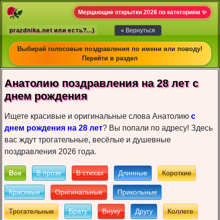
Мерцающие открытки 2026 по категориям ✨
prazdnika.net или есть?...)
« Вернуться
Выбирай голосовые поздравления по имени или поводу!
Перейти в раздел
Анатолию пoздрaвлeния на 28 лет c
днeм рoждeния
Ищете красивые и оригинальные слова Анатолию
с
днем рождения на 28 лет
? Вы попали по адресу! Здесь
вас ждут трогательные, весёлые и душевные
поздравления 2026 года.
Все
В прозе
В стихах
Длинные
Короткие
Красивые
Оригинальные
Прикольные
Трогательные
Брату
Внуку
Другу
Коллеге