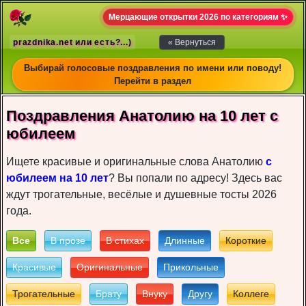
Мерцающие открытки 2026 по категориям ✨
prazdnika.net или есть?...)
« Вернуться
Выбирай голосовые поздравления по имени или поводу!
Перейти в раздел
Пoздрaвлeния Анатолию нa 10 лет c
юбилeeм
Ищете красивые и оригинальные слова Анатолию
с
юбилеем на 10 лет
? Вы попали по адресу! Здесь вас
ждут трогательные, весёлые и душевные тосты 2026
года.
Все
В прозе
В стихах
Длинные
Короткие
Красивые
Оригинальные
Прикольные
Трогательные
Брату
Внуку
Другу
Коллеге