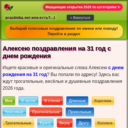
Мерцающие открытки 2026 по категориям ✨
prazdnika.net или есть?...)
« Вернуться
Выбирай голосовые поздравления по имени или поводу!
Перейти в раздел
Алексею пoздрaвлeния на 31 год c
днeм рoждeния
Ищете красивые и оригинальные слова Алексею
с днем
рождения на 31 год
? Вы попали по адресу! Здесь вас
ждут трогательные, весёлые и душевные поздравления
2026 года.
Все
В прозе
В стихах
Длинные
Короткие
Красивые
Оригинальные
Прикольные
Трогательные
Брату
Внуку
Другу
Коллеге