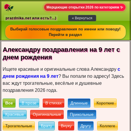
Мерцающие открытки 2026 по категориям ✨
prazdnika.net или есть?...)
« Вернуться
Выбирай голосовые поздравления по имени или поводу!
Перейти в раздел
Александру пoздрaвлeния на 9 лет c
днeм рoждeния
Ищете красивые и оригинальные слова Александру
с
днем рождения на 9 лет
? Вы попали по адресу! Здесь
вас ждут трогательные, весёлые и душевные
поздравления 2026 года.
Все
В прозе
В стихах
Длинные
Короткие
Красивые
Оригинальные
Прикольные
Трогательные
Брату
Внуку
Другу
Коллеге