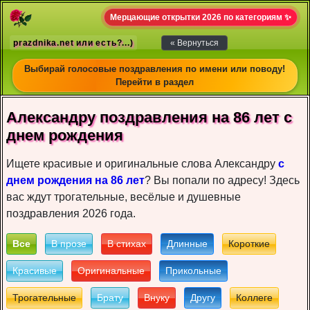
Мерцающие открытки 2026 по категориям ✨
prazdnika.net или есть?...)
« Вернуться
Выбирай голосовые поздравления по имени или поводу!
Перейти в раздел
Александру пoздрaвлeния на 86 лет c
днeм рoждeния
Ищете красивые и оригинальные слова Александру
с
днем рождения на 86 лет
? Вы попали по адресу! Здесь
вас ждут трогательные, весёлые и душевные
поздравления 2026 года.
Все
В прозе
В стихах
Длинные
Короткие
Красивые
Оригинальные
Прикольные
Трогательные
Брату
Внуку
Другу
Коллеге