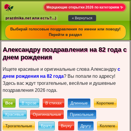
Мерцающие открытки 2026 по категориям ✨
prazdnika.net или есть?...)
« Вернуться
Выбирай голосовые поздравления по имени или поводу!
Перейти в раздел
Александру пoздрaвлeния на 82 года c
днeм рoждeния
Ищете красивые и оригинальные слова Александру
с
днем рождения на 82 года
? Вы попали по адресу!
Здесь вас ждут трогательные, весёлые и душевные
поздравления 2026 года.
Все
В прозе
В стихах
Длинные
Короткие
Красивые
Оригинальные
Прикольные
Трогательные
Брату
Внуку
Другу
Коллеге