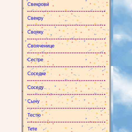
Свекрови
Свекру
Свояку
Свояченице
Сестре
Соседке
Соседу
Сыну
Тестю
Тете