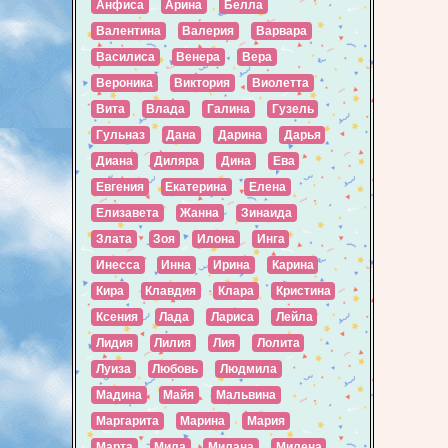
Анфиса
Арина
Белла
Валентина
Валерия
Варвара
Василиса
Венера
Вера
Вероника
Виктория
Виолетта
Вита
Влада
Галина
Гузель
Гульназ
Дана
Дарина
Дарья
Диана
Диляра
Дина
Ева
Евгения
Екатерина
Елена
Елизавета
Жанна
Зинаида
Злата
Зоя
Илона
Инга
Инесса
Инна
Ирина
Карина
Кира
Клавдия
Клара
Кристина
Ксения
Лада
Лариса
Лейла
Лидия
Лилия
Лия
Лолита
Луиза
Любовь
Людмила
Мадина
Майя
Мальвина
Маргарита
Марина
Мария
Марта
Мила
Милана
Милена