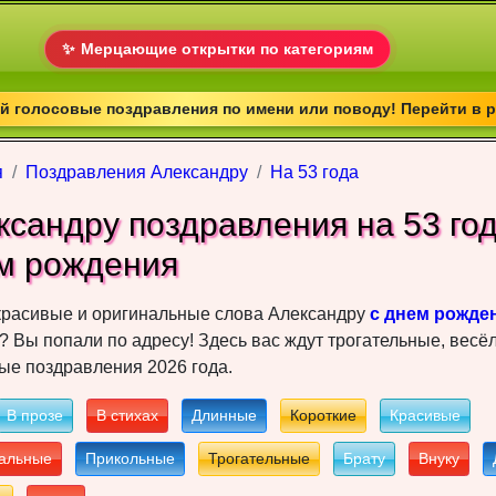
✨
Мерцающие открытки по категориям
 голосовые поздравления по имени или поводу! Перейти в 
я
Поздравления Александру
На 53 года
ксандру пoздрaвлeния на 53 год
м рoждeния
красивые и оригинальные слова Александру
с днем рожде
? Вы попали по адресу! Здесь вас ждут трогательные, весё
е поздравления 2026 года.
В прозе
В стихах
Длинные
Короткие
Красивые
альные
Прикольные
Трогательные
Брату
Внуку