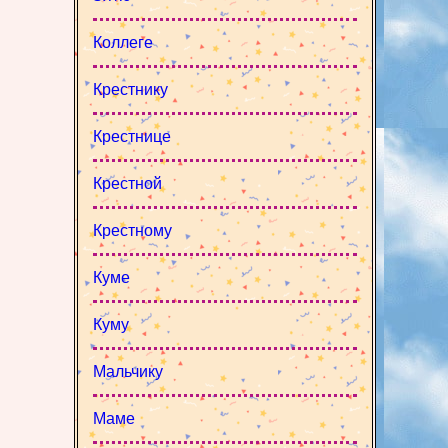
Коллеге
Крестнику
Крестнице
Крестной
Крестному
Куме
Куму
Мальчику
Маме