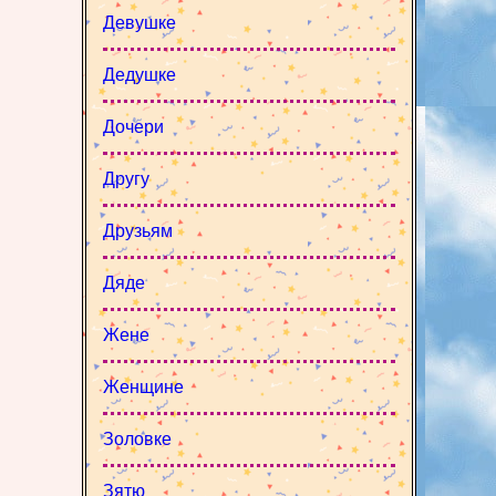
Девушке
Дедушке
Дочери
Другу
Друзьям
Дяде
Жене
Женщине
Золовке
Зятю