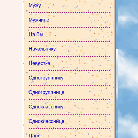
Мужу
Мужчине
На Вы
Начальнику
Невестке
Одногруппнику
Одногруппнице
Однокласснику
Однокласснице
Папе