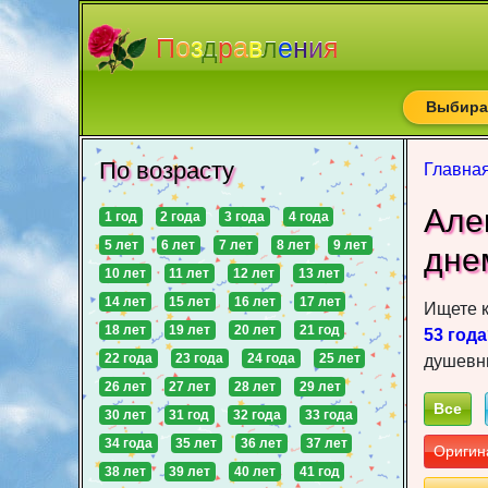
П
о
з
д
р
а
в
л
е
н
и
я
Выбирай
По возрасту
Главна
Але
1 год
2 года
3 года
4 года
5 лет
6 лет
7 лет
8 лет
9 лет
днe
10 лет
11 лет
12 лет
13 лет
14 лет
15 лет
16 лет
17 лет
Ищете 
18 лет
19 лет
20 лет
21 год
53 года
22 года
23 года
24 года
25 лет
душевны
26 лет
27 лет
28 лет
29 лет
Все
30 лет
31 год
32 года
33 года
34 года
35 лет
36 лет
37 лет
Оригин
38 лет
39 лет
40 лет
41 год