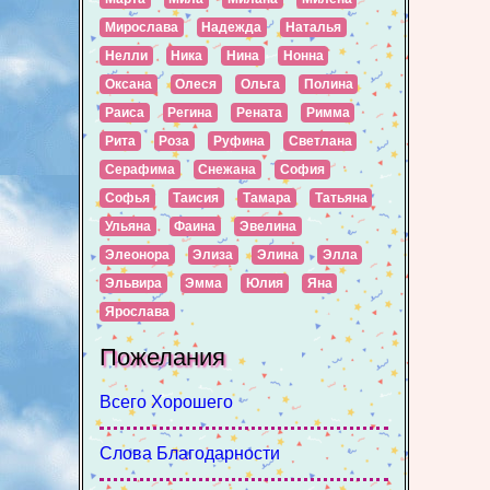
Мирослава
Надежда
Наталья
Нелли
Ника
Нина
Нонна
Оксана
Олеся
Ольга
Полина
Раиса
Регина
Рената
Римма
Рита
Роза
Руфина
Светлана
Серафима
Снежана
София
Софья
Таисия
Тамара
Татьяна
Ульяна
Фаина
Эвелина
Элеонора
Элиза
Элина
Элла
Эльвира
Эмма
Юлия
Яна
Ярослава
Пожелания
Всего Хорошего
Слова Благодарности