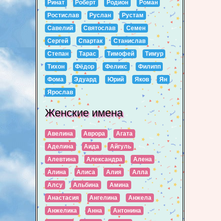
Ринат
Роберт
Родион
Роман
Ростислав
Руслан
Рустам
Савелий
Святослав
Семен
Сергей
Спартак
Станислав
Степан
Тарас
Тимофей
Тимур
Тихон
Фёдор
Феликс
Филипп
Фома
Эдуард
Юрий
Яков
Ян
Ярослав
Женские имена
Авелина
Аврора
Агата
Аделина
Аида
Айгуль
Алевтина
Александра
Алена
Алина
Алиса
Алия
Алла
Алсу
Альбина
Амина
Анастасия
Ангелина
Анжела
Анжелика
Анна
Антонина