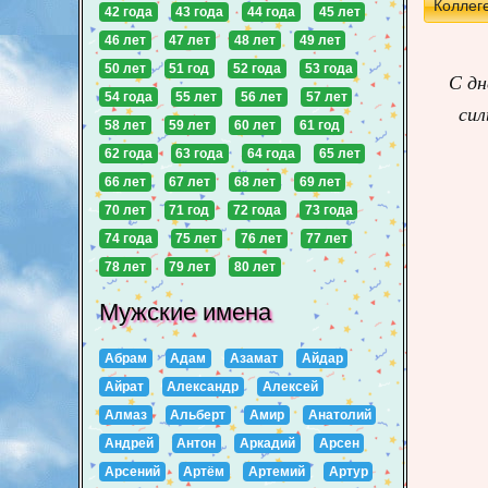
Коллег
42 года
43 года
44 года
45 лет
46 лет
47 лет
48 лет
49 лет
50 лет
51 год
52 года
53 года
С дн
54 года
55 лет
56 лет
57 лет
сил
58 лет
59 лет
60 лет
61 год
62 года
63 года
64 года
65 лет
66 лет
67 лет
68 лет
69 лет
70 лет
71 год
72 года
73 года
74 года
75 лет
76 лет
77 лет
78 лет
79 лет
80 лет
Мужские имена
Абрам
Адам
Азамат
Айдар
Айрат
Александр
Алексей
Алмаз
Альберт
Амир
Анатолий
Андрей
Антон
Аркадий
Арсен
Арсений
Артём
Артемий
Артур