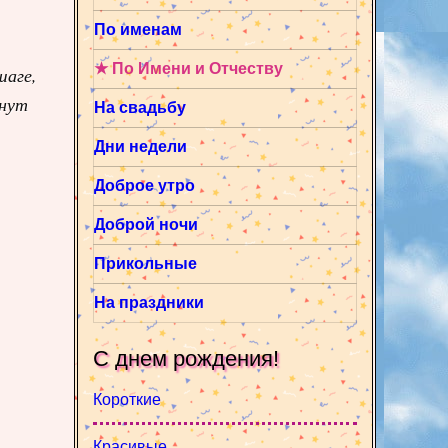
По именам
★ По Имени и Отчеству
шаге,
анут
На свадьбу
Дни недели
Доброе утро
Доброй ночи
Прикольные
На праздники
С днем рождения!
Короткие
Красивые