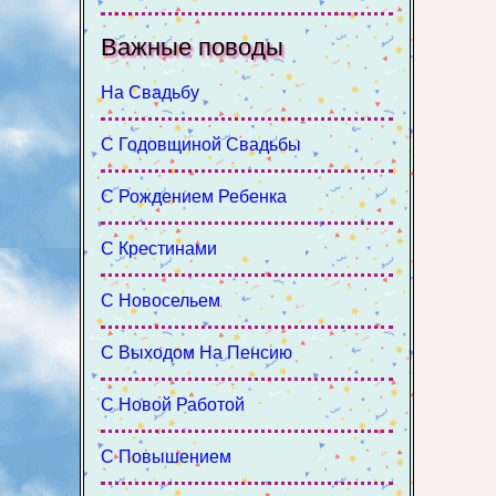
Важные поводы
На Свадьбу
С Годовщиной Свадьбы
С Рождением Ребенка
С Крестинами
С Новосельем
С Выходом На Пенсию
С Новой Работой
С Повышением