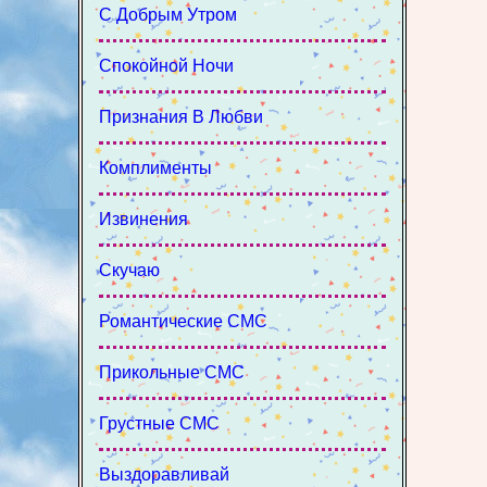
С Добрым Утром
Спокойной Ночи
Признания В Любви
Комплименты
Извинения
Скучаю
Романтические СМС
Прикольные СМС
Грустные СМС
Выздоравливай