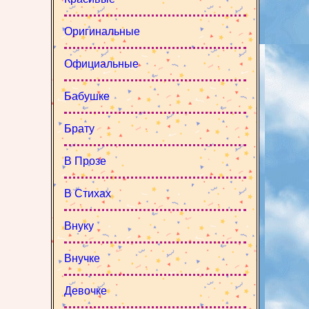
Оригинальные
Официальные
Бабушке
Брату
В Прозе
В Стихах
Внуку
Внучке
Девочке