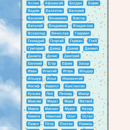
Аслан
Афанасий
Богдан
Борис
Вадим
Валентин
Валерий
Василий
Вениамин
Виктор
Виталий
Владимир
Владислав
Всеволод
Вячеслав
Гавриил
Геннадий
Георгий
Герман
Глеб
Григорий
Давид
Дамир
Даниил
Данила
Денис
Дмитрий
Евгений
Егор
Ефим
Захар
Иван
Игнатий
Игорь
Ильдар
Ильнур
Илья
Иннокентий
Иосиф
Кирилл
Константин
Кузьма
Лев
Леонид
Макар
Максим
Марат
Марк
Матвей
Мирон
Михаил
Мурат
Назар
Никита
Николай
Олег
Остап
Павел
Пётр
Платон
Рамиль