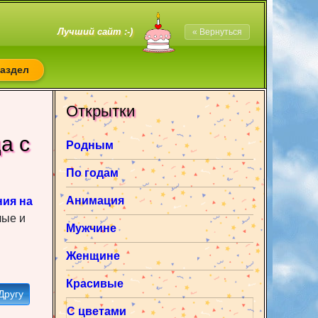
Лучший сайт :-)
« Вернуться
раздел
Открытки
а c
Родным
По годам
Анимация
ния на
лые и
Мужчине
Женщине
Красивые
Другу
С цветами