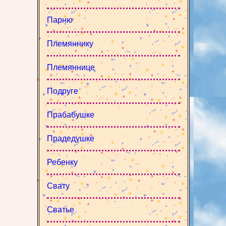
Парню
Племяннику
Племяннице
Подруге
Прабабушке
Прадедушке
Ребенку
Свату
Сватье