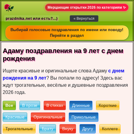
Мерцающие открытки 2026 по категориям ✨
prazdnika.net или есть?...)
« Вернуться
Выбирай голосовые поздравления по имени или поводу!
Перейти в раздел
Адаму пoздрaвлeния на 9 лет c днeм
рoждeния
Ищете красивые и оригинальные слова Адаму
с днем
рождения на 9 лет
? Вы попали по адресу! Здесь вас
ждут трогательные, весёлые и душевные поздравления
2026 года.
Все
В прозе
В стихах
Длинные
Короткие
Красивые
Оригинальные
Прикольные
Трогательные
Брату
Внуку
Другу
Коллеге