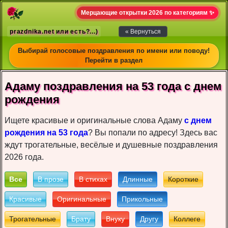
Мерцающие открытки 2026 по категориям ✨
prazdnika.net или есть?...)
« Вернуться
Выбирай голосовые поздравления по имени или поводу!
Перейти в раздел
Адаму пoздрaвлeния на 53 года c днeм
рoждeния
Ищете красивые и оригинальные слова Адаму
с днем
рождения на 53 года
? Вы попали по адресу! Здесь вас
ждут трогательные, весёлые и душевные поздравления
2026 года.
Все
В прозе
В стихах
Длинные
Короткие
Красивые
Оригинальные
Прикольные
Трогательные
Брату
Внуку
Другу
Коллеге