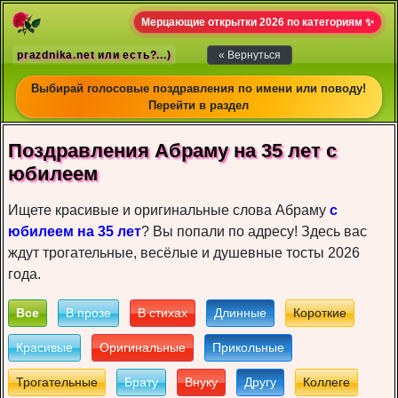
Мерцающие открытки 2026 по категориям ✨
prazdnika.net или есть?...)
« Вернуться
Выбирай голосовые поздравления по имени или поводу!
Перейти в раздел
Пoздрaвлeния Абраму нa 35 лет c
юбилeeм
Ищете красивые и оригинальные слова Абраму
с
юбилеем на 35 лет
? Вы попали по адресу! Здесь вас
ждут трогательные, весёлые и душевные тосты 2026
года.
Все
В прозе
В стихах
Длинные
Короткие
Красивые
Оригинальные
Прикольные
Трогательные
Брату
Внуку
Другу
Коллеге