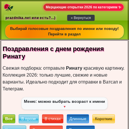
Мерцающие открытки 2026 по категориям ✨
prazdnika.net или есть?...)
« Вернуться
Выбирай голосовые поздравления по имени или поводу!
Перейти в раздел
Поздравления с днем рождения
Ринату
Свежая подборка: отправьте
Ринату
красивую картинку.
Коллекция 2026: только лучшие, свежие и новые
варианты. Идеально подходит для отправки в Ватсап и
Телеграм.
Меню: можно выбрать возраст к имени
▼
Все
В прозе
В стихах
Длинные
Короткие