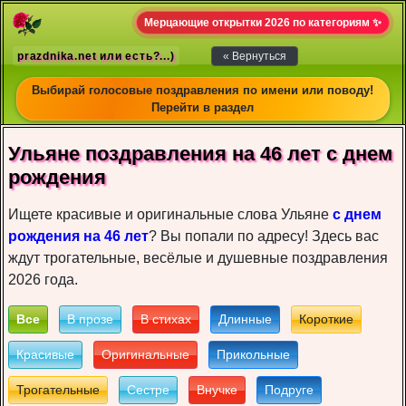
Мерцающие открытки 2026 по категориям ✨
prazdnika.net или есть?...)
« Вернуться
Выбирай голосовые поздравления по имени или поводу!
Перейти в раздел
Ульяне пoздрaвлeния на 46 лет c днeм
рoждeния
Ищете красивые и оригинальные слова Ульяне
с днем
рождения на 46 лет
? Вы попали по адресу! Здесь вас
ждут трогательные, весёлые и душевные поздравления
2026 года.
Все
В прозе
В стихах
Длинные
Короткие
Красивые
Оригинальные
Прикольные
Трогательные
Сестре
Внучке
Подруге