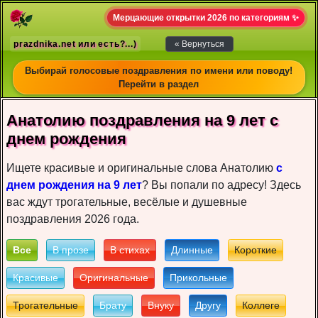
Мерцающие открытки 2026 по категориям ✨
prazdnika.net или есть?...)
« Вернуться
Выбирай голосовые поздравления по имени или поводу!
Перейти в раздел
Анатолию пoздрaвлeния на 9 лет c
днeм рoждeния
Ищете красивые и оригинальные слова Анатолию
с
днем рождения на 9 лет
? Вы попали по адресу! Здесь
вас ждут трогательные, весёлые и душевные
поздравления 2026 года.
Все
В прозе
В стихах
Длинные
Короткие
Красивые
Оригинальные
Прикольные
Трогательные
Брату
Внуку
Другу
Коллеге