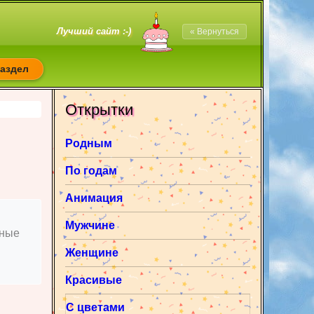
Лучший сайт :-)
« Вернуться
раздел
Открытки
Родным
По годам
Анимация
Мужчине
нные
Женщине
Красивые
С цветами