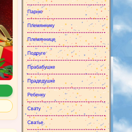
Парню
Племяннику
Племяннице
Подруге
Прабабушке
Прадедушке
Ребенку
Свату
Сватье