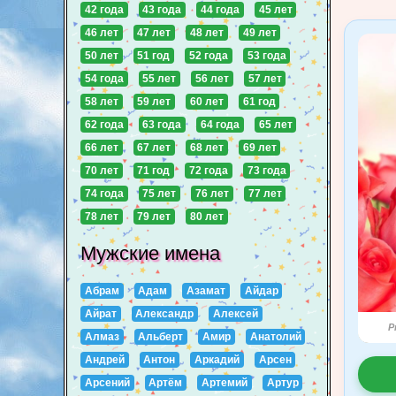
42 года
43 года
44 года
45 лет
46 лет
47 лет
48 лет
49 лет
50 лет
51 год
52 года
53 года
54 года
55 лет
56 лет
57 лет
58 лет
59 лет
60 лет
61 год
62 года
63 года
64 года
65 лет
66 лет
67 лет
68 лет
69 лет
70 лет
71 год
72 года
73 года
74 года
75 лет
76 лет
77 лет
78 лет
79 лет
80 лет
Мужские имена
Абрам
Адам
Азамат
Айдар
Айрат
Александр
Алексей
P
Алмаз
Альберт
Амир
Анатолий
Андрей
Антон
Аркадий
Арсен
Арсений
Артём
Артемий
Артур