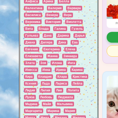
Анфиса
Арина
Белла
Валентина
Валерия
Варвара
Василиса
Венера
Вера
Вероника
Виктория
Виолетта
P
Вита
Влада
Галина
Гузель
Гульназ
Дана
Дарина
Дарья
Диана
Диляра
Дина
Ева
Евгения
Екатерина
Елена
Елизавета
Жанна
Зинаида
Злата
Зоя
Илона
Инга
Инесса
Инна
Ирина
Карина
Кира
Клавдия
Клара
Кристина
Ксения
Лада
Лариса
Лейла
Лидия
Лилия
Лия
Лолита
Луиза
Любовь
Людмила
Мадина
Майя
Мальвина
Маргарита
Марина
Мария
Марта
Мила
Милана
Милена