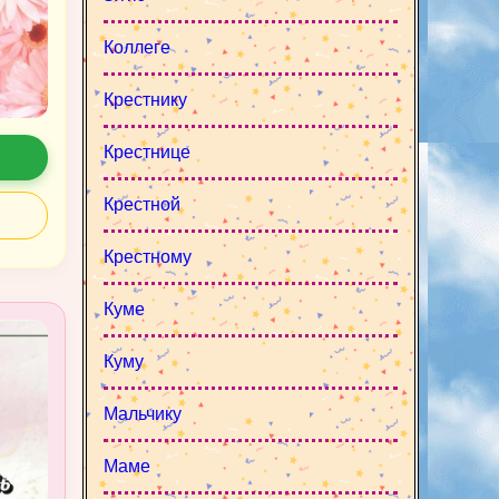
Коллеге
Крестнику
Крестнице
Крестной
Крестному
Куме
Куму
Мальчику
Маме