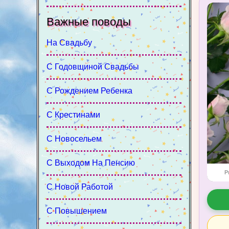
Важные поводы
На Свадьбу
С Годовщиной Свадьбы
С Рождением Ребенка
С Крестинами
С Новосельем
С Выходом На Пенсию
P
С Новой Работой
С Повышением