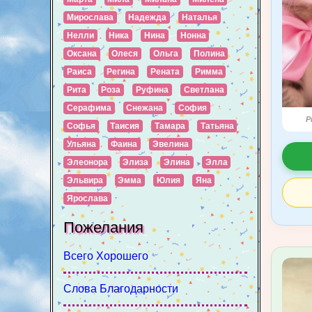
Мирослава
Надежда
Наталья
Нелли
Ника
Нина
Нонна
Оксана
Олеся
Ольга
Полина
Раиса
Регина
Рената
Римма
Рита
Роза
Руфина
Светлана
Серафима
Снежана
София
P
Софья
Таисия
Тамара
Татьяна
Ульяна
Фаина
Эвелина
Элеонора
Элиза
Элина
Элла
Эльвира
Эмма
Юлия
Яна
Ярослава
Пожелания
Всего Хорошего
Слова Благодарности