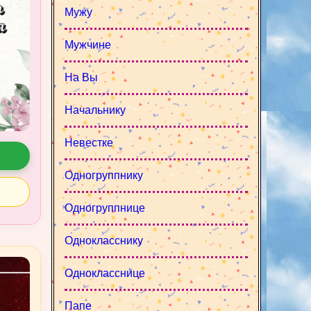
Мужу
Мужчине
На Вы
Начальнику
Невестке
Одногруппнику
Одногруппнице
Однокласснику
Однокласснице
Папе