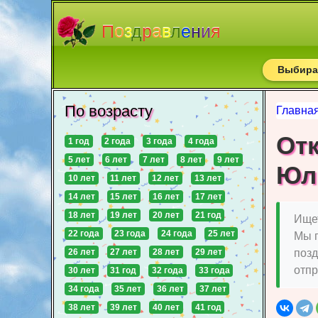
П
о
з
д
р
а
в
л
е
н
и
я
Выбирай
По возрасту
Главна
От
1 год
2 года
3 года
4 года
5 лет
6 лет
7 лет
8 лет
9 лет
Юл
10 лет
11 лет
12 лет
13 лет
14 лет
15 лет
16 лет
17 лет
18 лет
19 лет
20 лет
21 год
Ищет
22 года
23 года
24 года
25 лет
Мы 
26 лет
27 лет
28 лет
29 лет
позд
отпр
30 лет
31 год
32 года
33 года
34 года
35 лет
36 лет
37 лет
38 лет
39 лет
40 лет
41 год