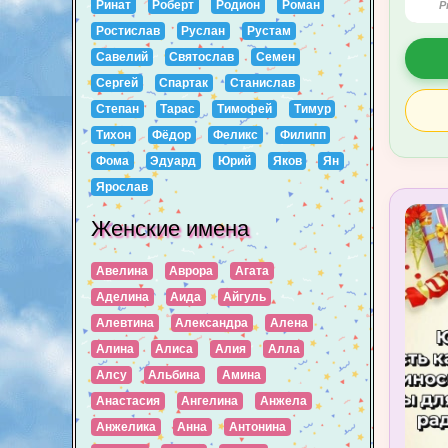
Ринат
Роберт
Родион
Роман
P
Ростислав
Руслан
Рустам
Савелий
Святослав
Семен
Сергей
Спартак
Станислав
Степан
Тарас
Тимофей
Тимур
Тихон
Фёдор
Феликс
Филипп
Фома
Эдуард
Юрий
Яков
Ян
Ярослав
Женские имена
Авелина
Аврора
Агата
Аделина
Аида
Айгуль
Алевтина
Александра
Алена
Алина
Алиса
Алия
Алла
Алсу
Альбина
Амина
Анастасия
Ангелина
Анжела
Анжелика
Анна
Антонина