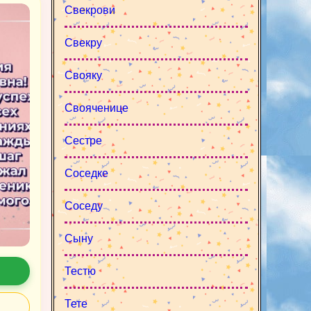
Свекрови
Свекру
Свояку
Свояченице
Сестре
Соседке
Соседу
Сыну
Тестю
Тете