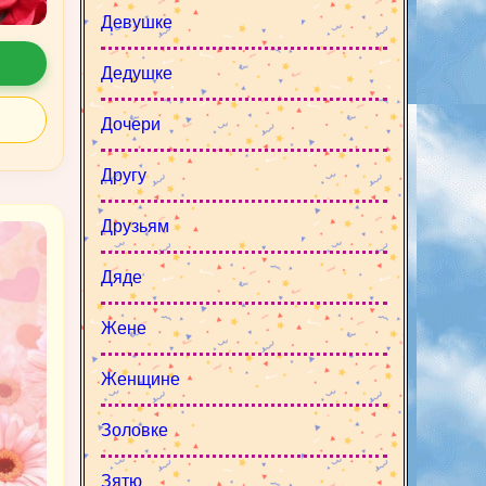
Девушке
Дедушке
Дочери
Другу
Друзьям
Дяде
Жене
Женщине
Золовке
Зятю