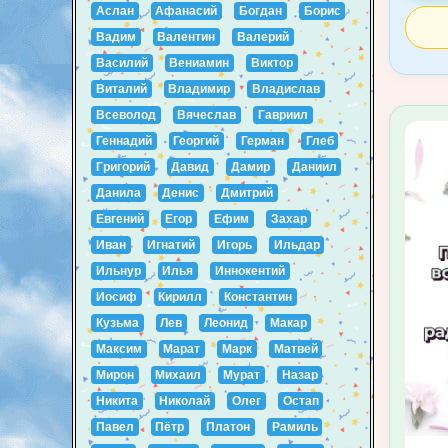
Аслан
Афанасий
Богдан
Борис
Вадим
Валентин
Валерий
Василий
Вениамин
Виктор
Виталий
Владимир
Владислав
Всеволод
Вячеслав
Гавриил
Геннадий
Георгий
Герман
Глеб
Григорий
Давид
Дамир
Даниил
Данила
Денис
Дмитрий
Евгений
Егор
Ефим
Захар
Иван
Игнатий
Игорь
Ильдар
Ильнур
Илья
Иннокентий
Иосиф
Кирилл
Константин
Кузьма
Лев
Леонид
Макар
Максим
Марат
Марк
Матвей
Мирон
Михаил
Мурат
Назар
Никита
Николай
Олег
Остап
Павел
Пётр
Платон
Рамиль