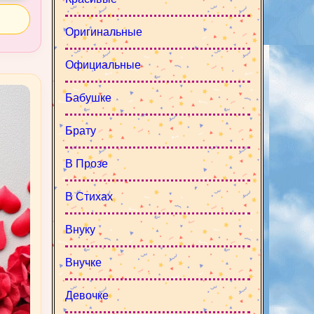
Оригинальные
Официальные
Бабушке
Брату
В Прозе
В Стихах
Внуку
Внучке
Девочке