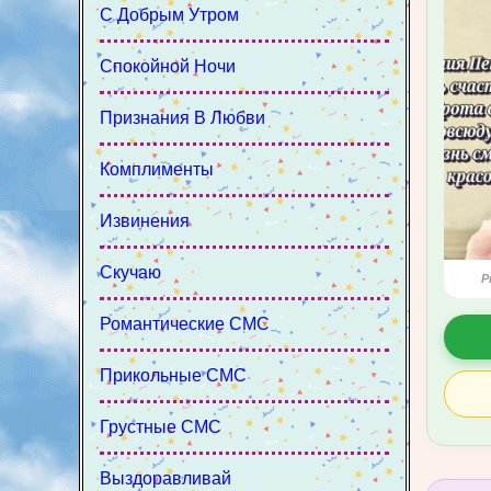
С Добрым Утром
Спокойной Ночи
Признания В Любви
Комплименты
Извинения
Скучаю
P
Романтические СМС
Прикольные СМС
Грустные СМС
Выздоравливай