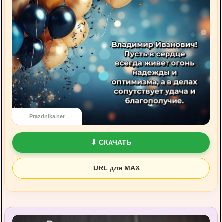
Prazdnika.net
⬇ СКАЧАТЬ
URL для MAX