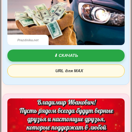
Prazdnika.net
⬇ СКАЧАТЬ
URL для MAX