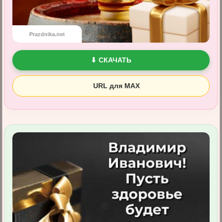
Prazdnika.net
⬇ СКАЧАТЬ
URL для MAX