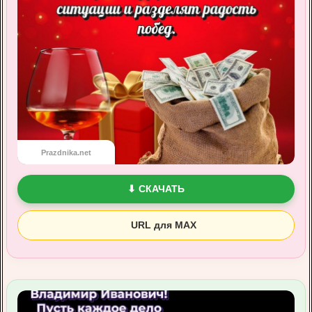
Prazdnika.net
⬇ СКАЧАТЬ
URL для MAX