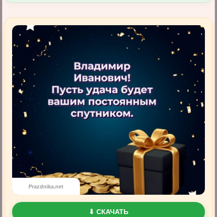
Prazdnika.net
⬇ СКАЧАТЬ