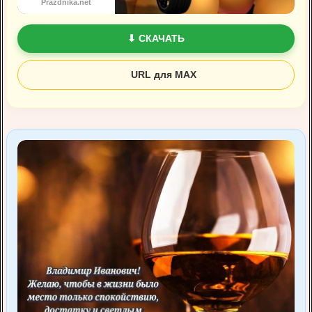
Prazdnika.net
⬇ СКАЧАТЬ
URL для MAX