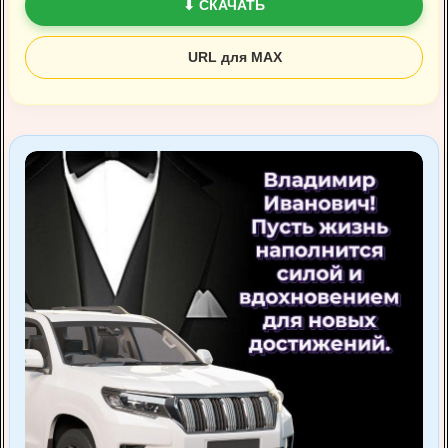
⬇ СКАЧАТЬ
URL для MAX