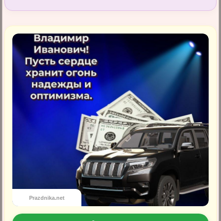
Prazdnika.net