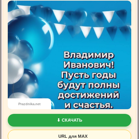
Prazdnika.net
⬇ СКАЧАТЬ
URL для MAX