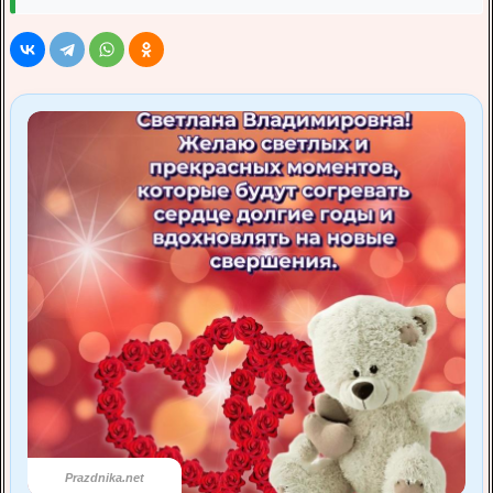
Prazdnika.net