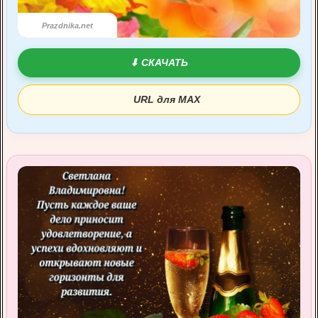
Prazdnika.net
⬇ СКАЧАТЬ
URL для MAX