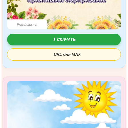
Prazdnika.net
⬇ СКАЧАТЬ
URL для MAX