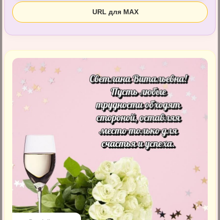
URL для MAX