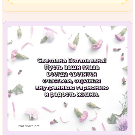
Prazdnika.net