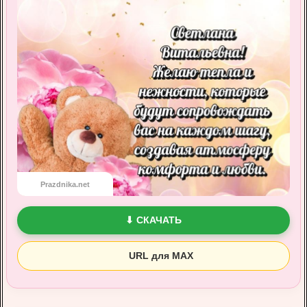
Prazdnika.net
⬇ СКАЧАТЬ
URL для MAX