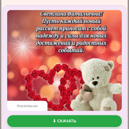
Prazdnika.net
⬇ СКАЧАТЬ