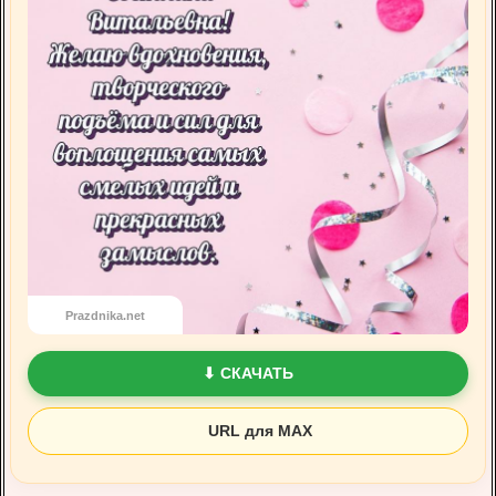
Prazdnika.net
⬇ СКАЧАТЬ
URL для MAX