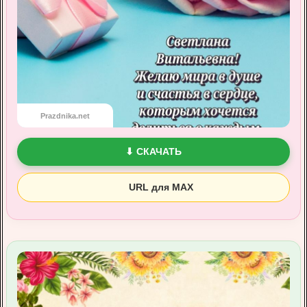
Prazdnika.net
⬇ СКАЧАТЬ
URL для MAX