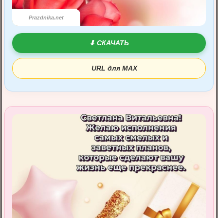
Prazdnika.net
⬇ СКАЧАТЬ
URL для MAX