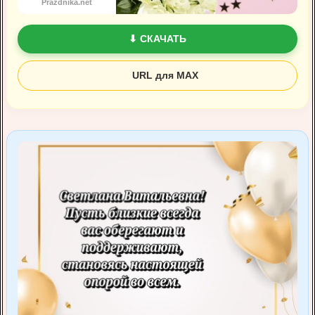
Prazdnika.net
⬇ СКАЧАТЬ
URL для MAX