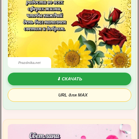
Prazdnika.net
⬇ СКАЧАТЬ
URL для MAX