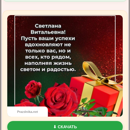
Prazdnika.net
⬇ СКАЧАТЬ