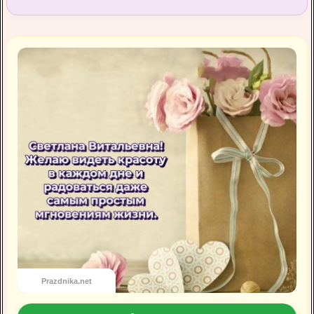
Prazdnika.net