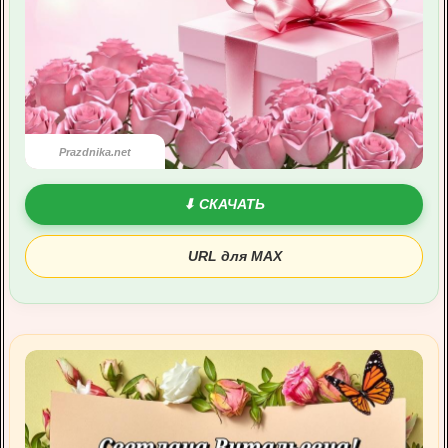
Prazdnika.net
⬇ СКАЧАТЬ
URL для MAX