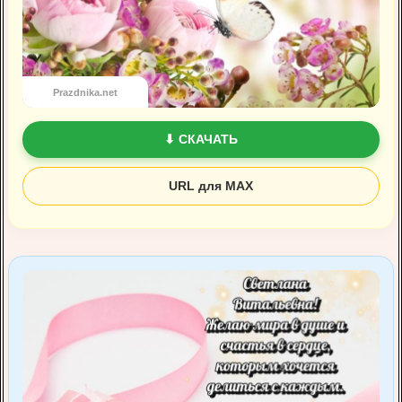
Prazdnika.net
⬇ СКАЧАТЬ
URL для MAX