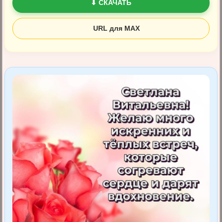
⬇ СКАЧАТЬ
URL для MAX