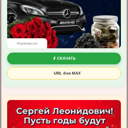
Prazdnika.net
⬇ СКАЧАТЬ
URL для MAX