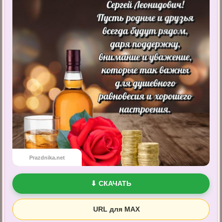
Prazdnika.net
⬇ СКАЧАТЬ
URL для MAX