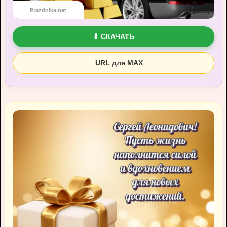
Prazdnika.net
⬇ СКАЧАТЬ
URL для MAX