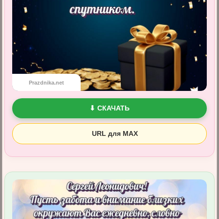
Prazdnika.net
⬇ СКАЧАТЬ
URL для MAX