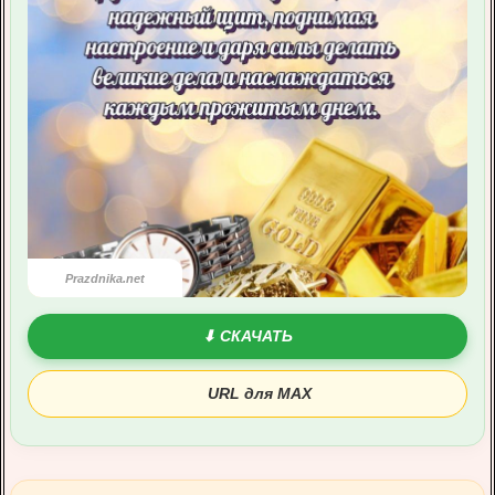
Prazdnika.net
⬇ СКАЧАТЬ
URL для MAX