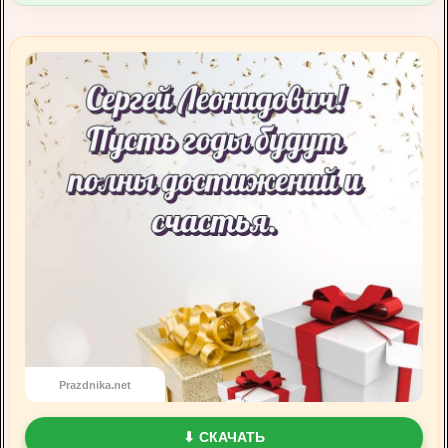
Prazdnika.net
⬇ СКАЧАТЬ