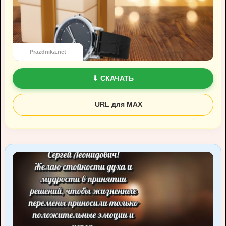
Prazdnika.net
⬇ СКАЧАТЬ
URL для MAX