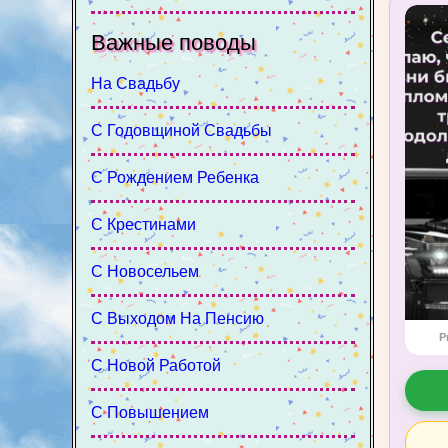
Важные поводы
На Свадьбу
С Годовщиной Свадьбы
С Рождением Ребенка
С Крестинами
С Новосельем
С Выходом На Пенсию
P
С Новой Работой
С Повышением