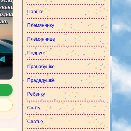
Парню
Племяннику
Племяннице
Подруге
Прабабушке
Прадедушке
Ребенку
Свату
Сватье