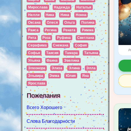
Мирослава
Надежда
Наталья
Нелли
Ника
Нина
Нонна
Оксана
Олеся
Ольга
Полина
Раиса
Регина
Рената
Римма
Рита
Роза
Руфина
Светлана
Серафима
Снежана
София
P
Софья
Таисия
Тамара
Татьяна
Ульяна
Фаина
Эвелина
Элеонора
Элиза
Элина
Элла
Эльвира
Эмма
Юлия
Яна
Ярослава
Пожелания
Всего Хорошего
Слова Благодарности