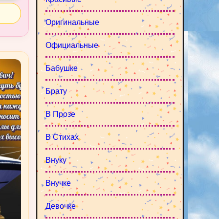
Оригинальные
Официальные
Бабушке
Брату
В Прозе
В Стихах
Внуку
Внучке
Девочке