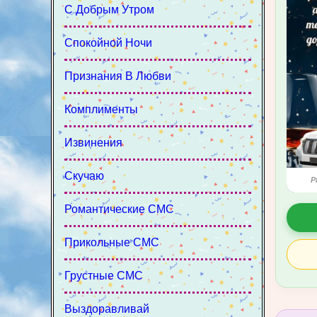
С Добрым Утром
Спокойной Ночи
Признания В Любви
Комплименты
Извинения
Скучаю
P
Романтические СМС
Прикольные СМС
Грустные СМС
Выздоравливай