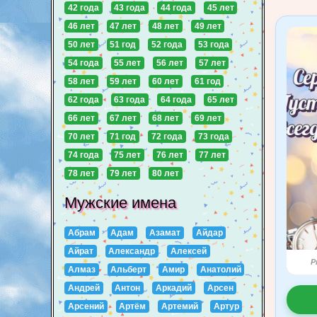
42 года
43 года
44 года
45 лет
46 лет
47 лет
48 лет
49 лет
50 лет
51 год
52 года
53 года
54 года
55 лет
56 лет
57 лет
58 лет
59 лет
60 лет
61 год
62 года
63 года
64 года
65 лет
66 лет
67 лет
68 лет
69 лет
70 лет
71 год
72 года
73 года
74 года
75 лет
76 лет
77 лет
78 лет
79 лет
80 лет
Мужские имена
Абрам
Адам
Азамат
Айдар
Айрат
Александр
Алексей
P
Алмаз
Альберт
Амир
Анатолий
Андрей
Антон
Аркадий
Арсен
Арсений
Артём
Артемий
Артур