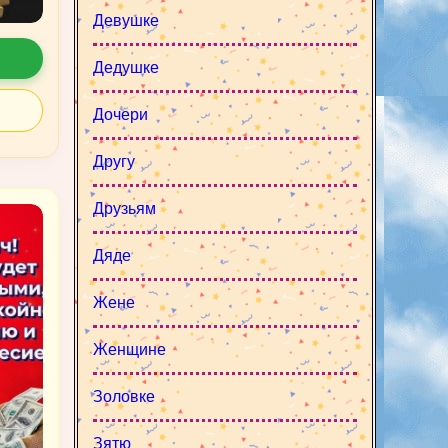
Девушке
Дедушке
Дочери
Другу
Друзьям
Дяде
Жене
Женщине
Золовке
Зятю