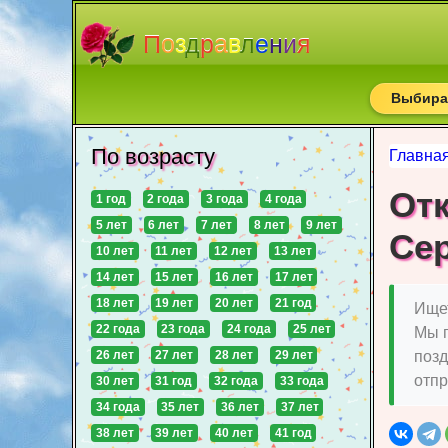
П
о
з
д
р
а
в
л
е
н
и
я
Выбирай
По возрасту
Главна
От
1 год
2 года
3 года
4 года
5 лет
6 лет
7 лет
8 лет
9 лет
Се
10 лет
11 лет
12 лет
13 лет
14 лет
15 лет
16 лет
17 лет
18 лет
19 лет
20 лет
21 год
Ищет
22 года
23 года
24 года
25 лет
Мы 
26 лет
27 лет
28 лет
29 лет
позд
отпр
30 лет
31 год
32 года
33 года
34 года
35 лет
36 лет
37 лет
38 лет
39 лет
40 лет
41 год