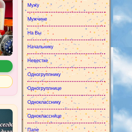
Мужу
Мужчине
На Вы
Начальнику
Невестке
Одногруппнику
Одногруппнице
Однокласснику
Однокласснице
Папе