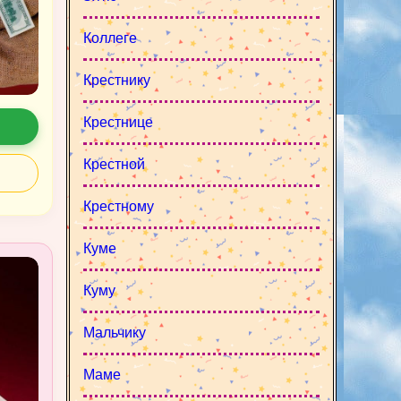
Коллеге
Крестнику
Крестнице
Крестной
Крестному
Куме
Куму
Мальчику
Маме