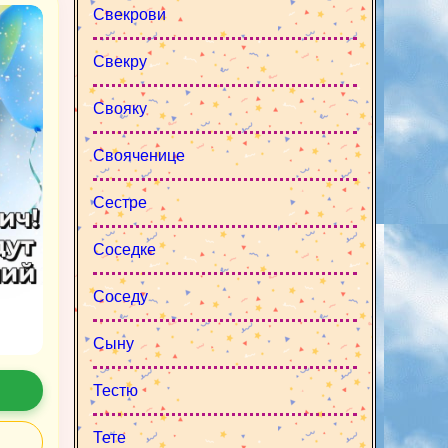
Свекрови
Свекру
Свояку
Свояченице
Сестре
Соседке
Соседу
Сыну
Тестю
Тете