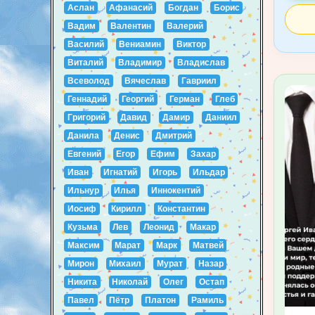
Аслан
Афанасий
Богдан
Борис
Вадим
Валентин
Валерий
Василий
Вениамин
Виктор
Виталий
Владимир
Владислав
Всеволод
Вячеслав
Гавриил
Геннадий
Георгий
Герман
Глеб
Григорий
Давид
Дамир
Даниил
Данила
Денис
Дмитрий
Евгений
Егор
Ефим
Захар
Иван
Игнатий
Игорь
Ильдар
Ильнур
Илья
Иннокентий
Иосиф
Кирилл
Константин
Кузьма
Лев
Леонид
Макар
Максим
Марат
Марк
Матвей
Мирон
Михаил
Мурат
Назар
Никита
Николай
Олег
Остап
Павел
Пётр
Платон
Рамиль