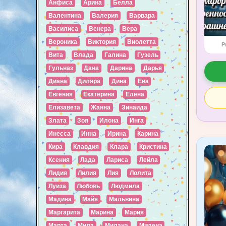
Анфиса
Арина
Белла
Валентина
Валерия
Варвара
Василиса
Венера
Вера
Вероника
Виктория
Виолетта
P
Вита
Влада
Галина
Гузель
Гульназ
Дана
Дарина
Дарья
Диана
Диляра
Дина
Ева
Евгения
Екатерина
Елена
Елизавета
Жанна
Зинаида
Злата
Зоя
Илона
Инга
Инесса
Инна
Ирина
Карина
Кира
Клавдия
Клара
Кристина
Ксения
Лада
Лариса
Лейла
Лидия
Лилия
Лия
Лолита
Луиза
Любовь
Людмила
Мадина
Майя
Мальвина
Маргарита
Марина
Мария
Марта
Мила
Милана
Милена