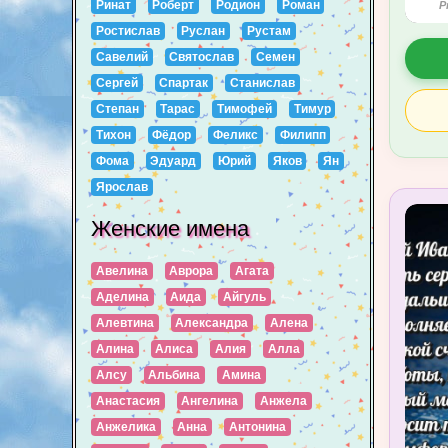
Ринат
Роберт
Родион
Роман
P
Ростислав
Руслан
Рустам
Савелий
Святослав
Семен
Сергей
Спартак
Станислав
Степан
Тарас
Тимофей
Тимур
Тихон
Фёдор
Феликс
Филипп
Фома
Эдуард
Юрий
Яков
Ян
Ярослав
Женские имена
Авелина
Аврора
Агата
Аделина
Аида
Айгуль
Алевтина
Александра
Алена
Алина
Алиса
Алия
Алла
Алсу
Альбина
Амина
Анастасия
Ангелина
Анжела
Анжелика
Анна
Антонина