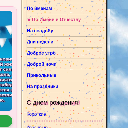
По именам
★ По Имени и Отчеству
На свадьбу
Дни недели
Доброе утро
Доброй ночи
Прикольные
На праздники
С днем рождения!
Короткие
Красивые