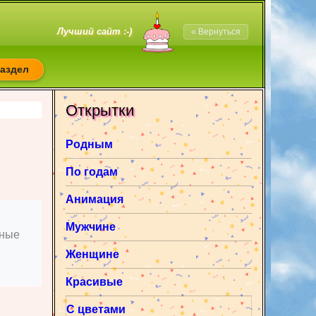
Лучший сайт :-)
« Вернуться
раздел
Открытки
Родным
По годам
Анимация
Мужчине
нные
Женщине
Красивые
С цветами