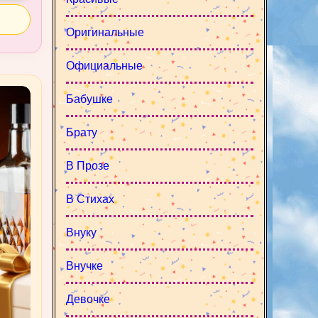
Оригинальные
Официальные
Бабушке
Брату
В Прозе
В Стихах
Внуку
Внучке
Девочке