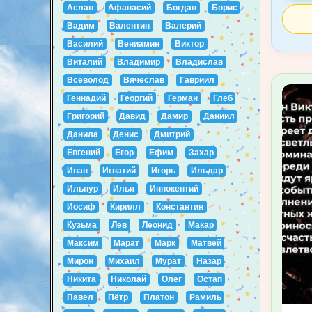
Аслан
Афанасий
Богдан
Борис
Вадим
Валентин
Валерий
Василий
Вениамин
Виктор
Виталий
Владимир
Владислав
Всеволод
Вячеслав
Гавриил
Геннадий
Георгий
Герман
Глеб
Григорий
Давид
Дамир
Даниил
Данила
Денис
Дмитрий
Евгений
Егор
Ефим
Захар
Иван
Игнатий
Игорь
Ильдар
Ильнур
Илья
Иннокентий
Иосиф
Кирилл
Константин
Кузьма
Лев
Леонид
Макар
Максим
Марат
Марк
Матвей
Мирон
Михаил
Мурат
Назар
Никита
Николай
Олег
Остап
Павел
Пётр
Платон
Рамиль