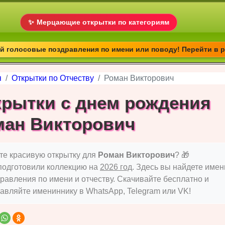
✨
Мерцающие открытки по категориям
 голосовые поздравления по имени или поводу! Перейти в 
я
Открытки по Отчеству
Роман Викторович
крытки с днем рождения
ман Викторович
е красивую открытку для
Роман Викторович
? 🎁
подготовили коллекцию на
2026 год
. Здесь вы найдете име
равления по имени и отчеству. Скачивайте бесплатно и
авляйте имениннику в WhatsApp, Telegram или VK!