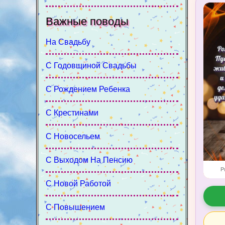
Важные поводы
На Свадьбу
С Годовщиной Свадьбы
С Рождением Ребенка
С Крестинами
С Новосельем
С Выходом На Пенсию
P
С Новой Работой
С Повышением