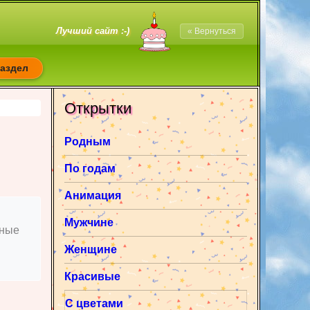
Лучший сайт :-)
« Вернуться
раздел
Открытки
Родным
По годам
Анимация
Мужчине
нные
Женщине
Красивые
С цветами