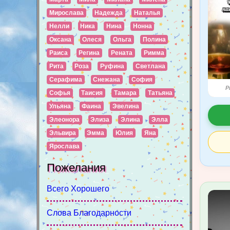
Мирослава
Надежда
Наталья
Нелли
Ника
Нина
Нонна
Оксана
Олеся
Ольга
Полина
Раиса
Регина
Рената
Римма
Рита
Роза
Руфина
Светлана
Серафима
Снежана
София
P
Софья
Таисия
Тамара
Татьяна
Ульяна
Фаина
Эвелина
Элеонора
Элиза
Элина
Элла
Эльвира
Эмма
Юлия
Яна
Ярослава
Пожелания
Всего Хорошего
Слова Благодарности