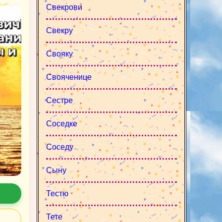
Свекрови
Свекру
Свояку
Свояченице
Сестре
Соседке
Соседу
Сыну
Тестю
Тете