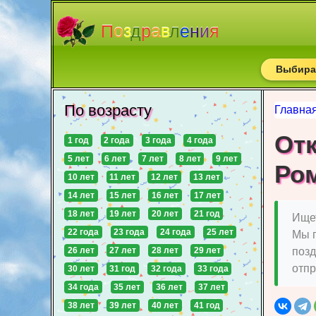
П
о
з
д
р
а
в
л
е
н
и
я
Выбирай
По возрасту
Главна
От
1 год
2 года
3 года
4 года
5 лет
6 лет
7 лет
8 лет
9 лет
Ро
10 лет
11 лет
12 лет
13 лет
14 лет
15 лет
16 лет
17 лет
18 лет
19 лет
20 лет
21 год
Ищет
22 года
23 года
24 года
25 лет
Мы 
26 лет
27 лет
28 лет
29 лет
позд
отпр
30 лет
31 год
32 года
33 года
34 года
35 лет
36 лет
37 лет
38 лет
39 лет
40 лет
41 год