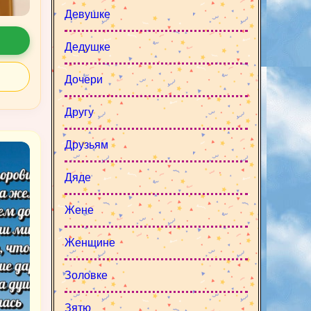
Девушке
Дедушке
Дочери
Другу
Друзьям
Дяде
Жене
Женщине
Золовке
Зятю