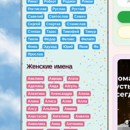
Ринат
Роберт
Родион
Роман
P
Ростислав
Руслан
Рустам
Савелий
Святослав
Семен
Сергей
Спартак
Станислав
Степан
Тарас
Тимофей
Тимур
Тихон
Фёдор
Феликс
Филипп
Фома
Эдуард
Юрий
Яков
Ян
Ярослав
Женские имена
Авелина
Аврора
Агата
Аделина
Аида
Айгуль
Алевтина
Александра
Алена
Алина
Алиса
Алия
Алла
Алсу
Альбина
Амина
Анастасия
Ангелина
Анжела
Анжелика
Анна
Антонина