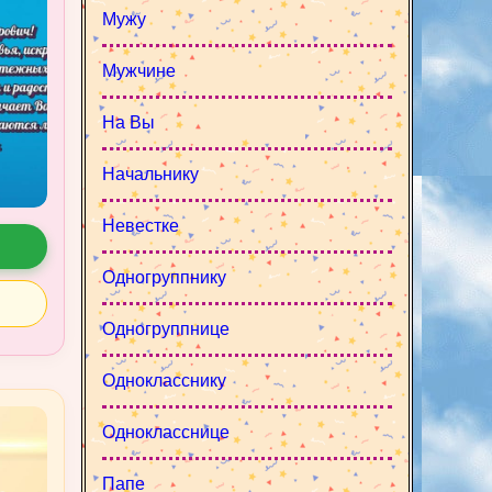
Мужу
Мужчине
На Вы
Начальнику
Невестке
Одногруппнику
Одногруппнице
Однокласснику
Однокласснице
Папе