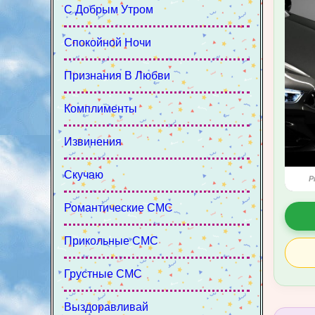
С Добрым Утром
Спокойной Ночи
Признания В Любви
Комплименты
Извинения
Скучаю
P
Романтические СМС
Прикольные СМС
Грустные СМС
Выздоравливай