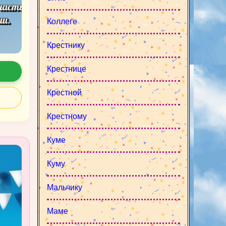
Коллеге
Крестнику
Крестнице
Крестной
Крестному
Куме
Куму
Мальчику
Маме