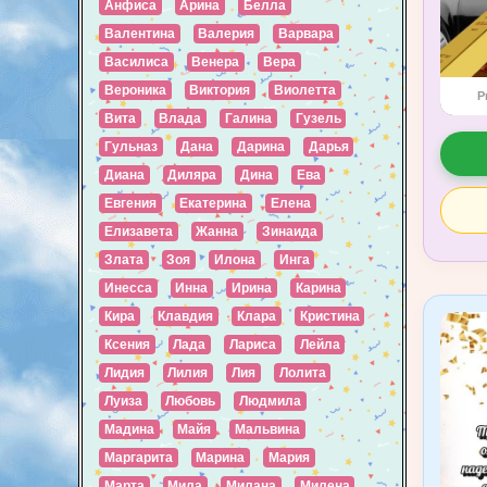
Анфиса
Арина
Белла
Валентина
Валерия
Варвара
Василиса
Венера
Вера
Вероника
Виктория
Виолетта
P
Вита
Влада
Галина
Гузель
Гульназ
Дана
Дарина
Дарья
Диана
Диляра
Дина
Ева
Евгения
Екатерина
Елена
Елизавета
Жанна
Зинаида
Злата
Зоя
Илона
Инга
Инесса
Инна
Ирина
Карина
Кира
Клавдия
Клара
Кристина
Ксения
Лада
Лариса
Лейла
Лидия
Лилия
Лия
Лолита
Луиза
Любовь
Людмила
Мадина
Майя
Мальвина
Маргарита
Марина
Мария
Марта
Мила
Милана
Милена