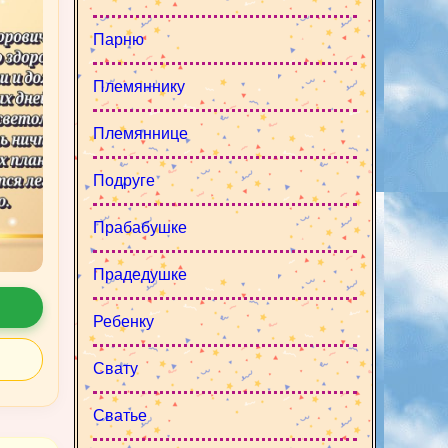
Парню
Племяннику
Племяннице
Подруге
Прабабушке
Прадедушке
Ребенку
Свату
Сватье