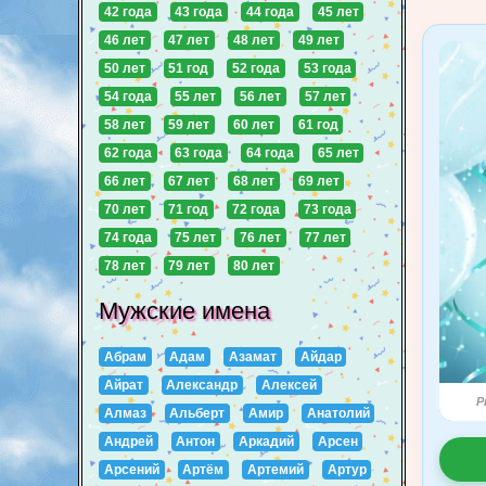
42 года
43 года
44 года
45 лет
46 лет
47 лет
48 лет
49 лет
50 лет
51 год
52 года
53 года
54 года
55 лет
56 лет
57 лет
58 лет
59 лет
60 лет
61 год
62 года
63 года
64 года
65 лет
66 лет
67 лет
68 лет
69 лет
70 лет
71 год
72 года
73 года
74 года
75 лет
76 лет
77 лет
78 лет
79 лет
80 лет
Мужские имена
Абрам
Адам
Азамат
Айдар
Айрат
Александр
Алексей
P
Алмаз
Альберт
Амир
Анатолий
Андрей
Антон
Аркадий
Арсен
Арсений
Артём
Артемий
Артур