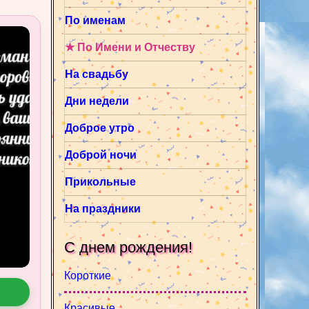
По именам
★ По Имени и Отчеству
На свадьбу
Дни недели
Доброе утро
Доброй ночи
Прикольные
На праздники
С днем рождения!
Короткие
Красивые