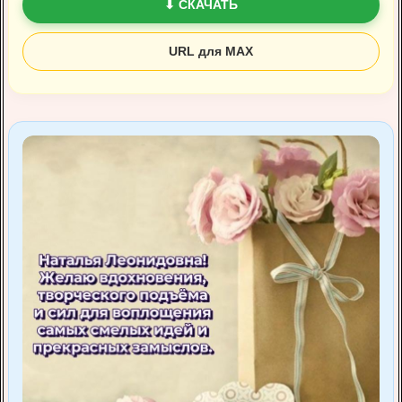
⬇ СКАЧАТЬ
URL для MAX