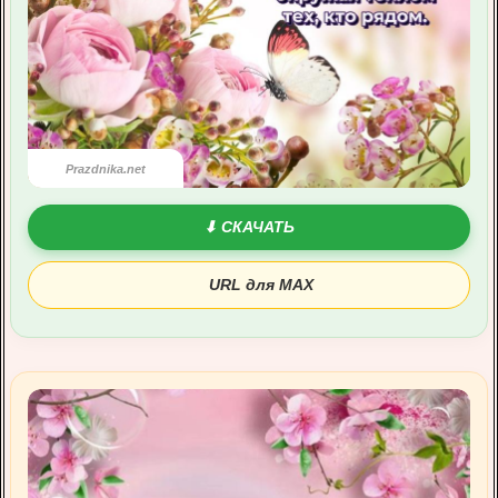
Prazdnika.net
⬇ СКАЧАТЬ
URL для MAX