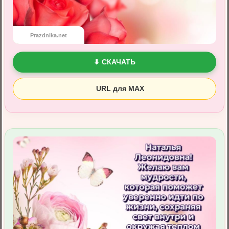
Prazdnika.net
⬇ СКАЧАТЬ
URL для MAX