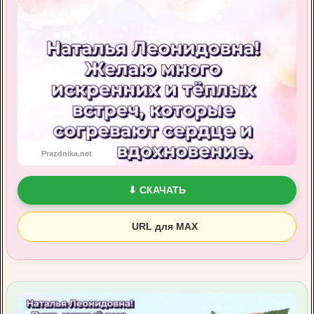
Prazdnika.net
⬇ СКАЧАТЬ
URL для MAX