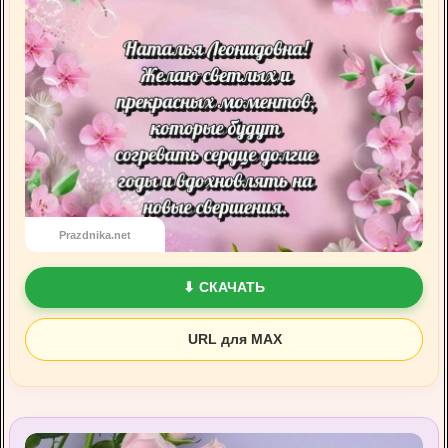
Prazdnika.net
⬇ СКАЧАТЬ
URL для MAX