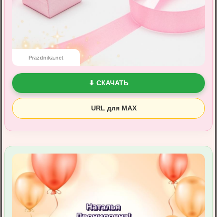
Prazdnika.net
⬇ СКАЧАТЬ
URL для MAX