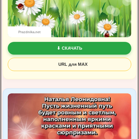
Prazdnika.net
⬇ СКАЧАТЬ
URL для MAX