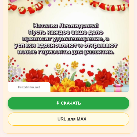
Prazdnika.net
⬇ СКАЧАТЬ
URL для MAX