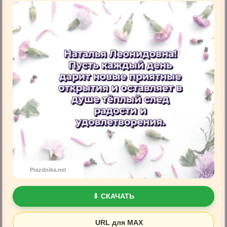
Prazdnika.net
⬇ СКАЧАТЬ
URL для MAX