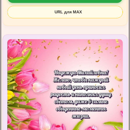
URL для MAX