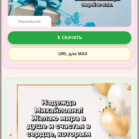
Prazdnika.net
⬇ СКАЧАТЬ
URL для MAX