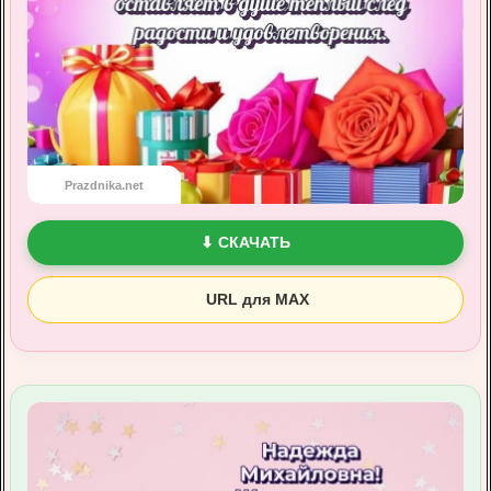
Prazdnika.net
⬇ СКАЧАТЬ
URL для MAX