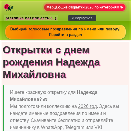
Мерцающие открытки 2026 по категориям ✨
prazdnika.net или есть?...)
« Вернуться
Выбирай голосовые поздравления по имени или поводу!
Перейти в раздел
Открытки с днем
рождения Надежда
Михайловна
Ищете красивую открытку для
Надежда
Михайловна
? 🎁
Мы подготовили коллекцию на
2026 год
. Здесь вы
найдете именные поздравления по имени и
отчеству. Скачивайте бесплатно и отправляйте
имениннику в WhatsApp, Telegram или VK!