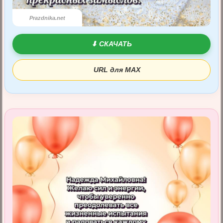
Prazdnika.net
⬇ СКАЧАТЬ
URL для MAX