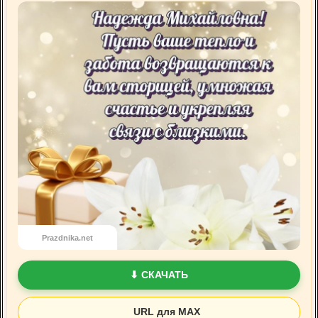
Prazdnika.net
⬇ СКАЧАТЬ
URL для MAX