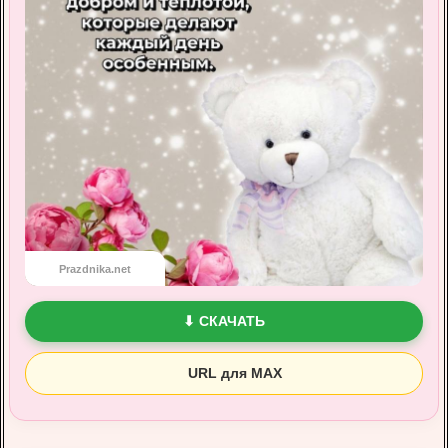
Prazdnika.net
⬇ СКАЧАТЬ
URL для MAX