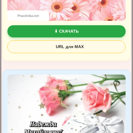
Prazdnika.net
⬇ СКАЧАТЬ
URL для MAX