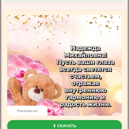
Prazdnika.net
⬇ СКАЧАТЬ