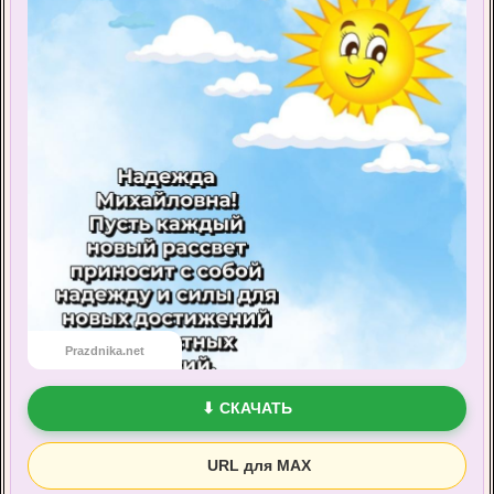
Prazdnika.net
⬇ СКАЧАТЬ
URL для MAX