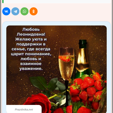
Prazdnika.net