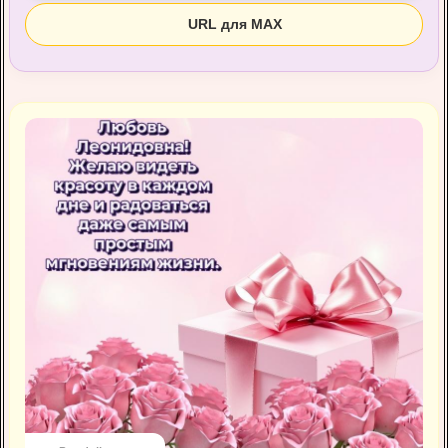
URL для MAX