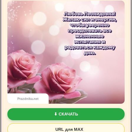
Prazdnika.net
⬇ СКАЧАТЬ
URL для MAX