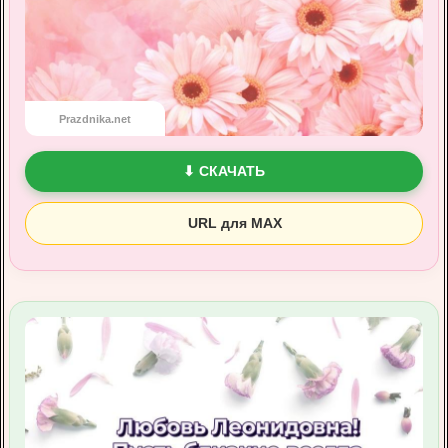
Prazdnika.net
⬇ СКАЧАТЬ
URL для MAX