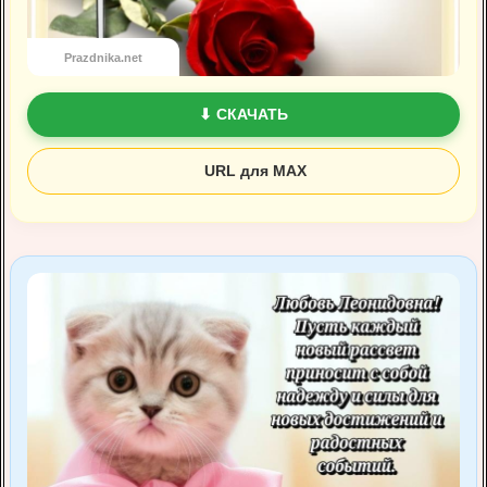
Prazdnika.net
⬇ СКАЧАТЬ
URL для MAX