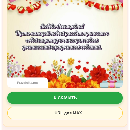
Prazdnika.net
⬇ СКАЧАТЬ
URL для MAX