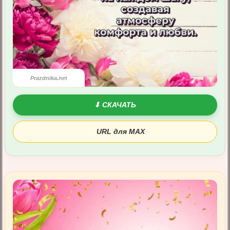
Prazdnika.net
⬇ СКАЧАТЬ
URL для MAX