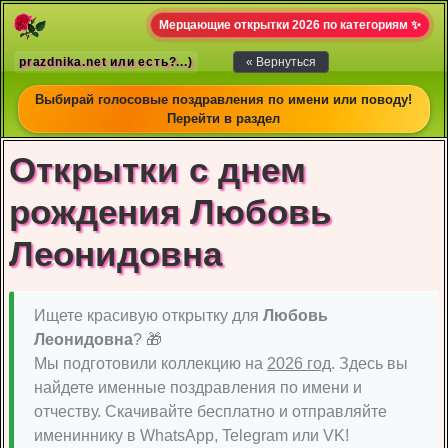
Мерцающие открытки 2026 по категориям ✨
prazdnika.net или есть?...)
« Вернуться
Выбирай голосовые поздравления по имени или поводу!
Перейти в раздел
Открытки с днем
рождения Любовь
Леонидовна
Ищете красивую открытку для
Любовь
Леонидовна
? 🎁
Мы подготовили коллекцию на
2026 год
. Здесь вы
найдете именные поздравления по имени и
отчеству. Скачивайте бесплатно и отправляйте
имениннику в WhatsApp, Telegram или VK!