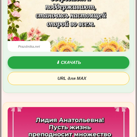
Prazdnika.net
⬇ СКАЧАТЬ
URL для MAX