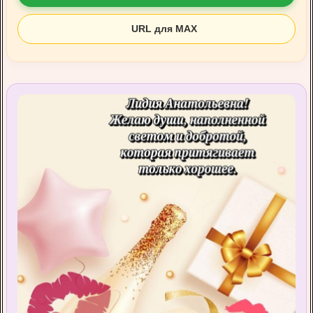
URL для MAX