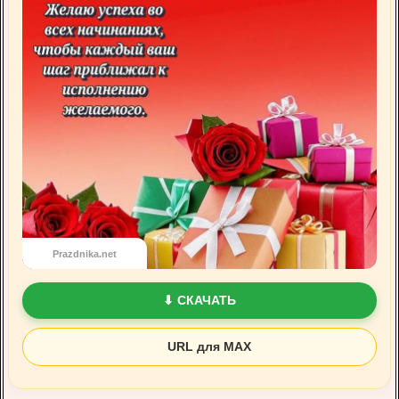
Prazdnika.net
⬇ СКАЧАТЬ
URL для MAX