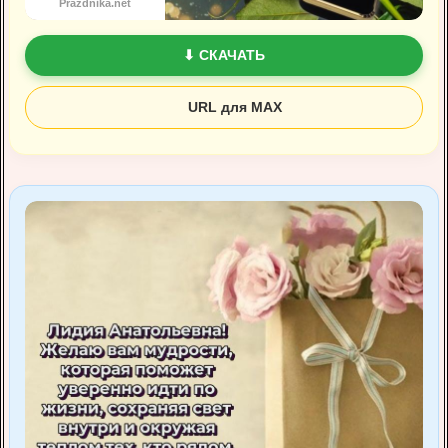
Prazdnika.net
⬇ СКАЧАТЬ
URL для MAX