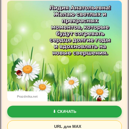
Prazdnika.net
⬇ СКАЧАТЬ
URL для MAX