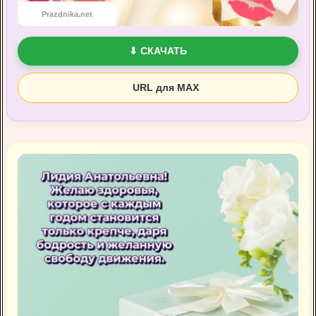
Prazdnika.net
⬇ СКАЧАТЬ
URL для MAX