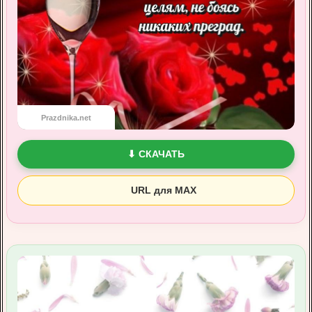
Prazdnika.net
⬇ СКАЧАТЬ
URL для MAX