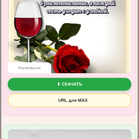
Prazdnika.net
⬇ СКАЧАТЬ
URL для MAX