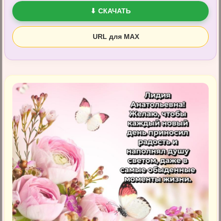
⬇ СКАЧАТЬ
URL для MAX