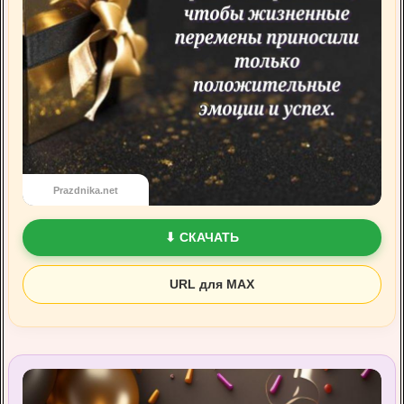
Prazdnika.net
⬇ СКАЧАТЬ
URL для MAX