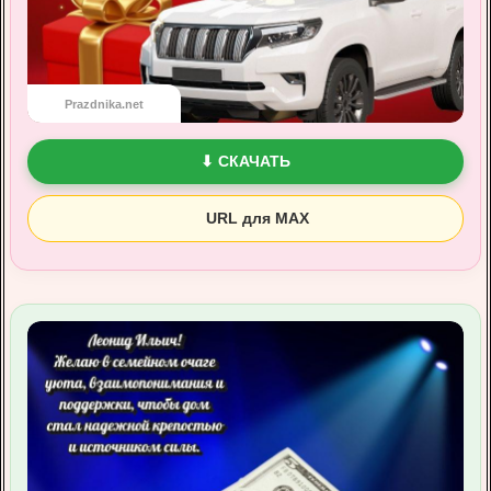
Prazdnika.net
⬇ СКАЧАТЬ
URL для MAX