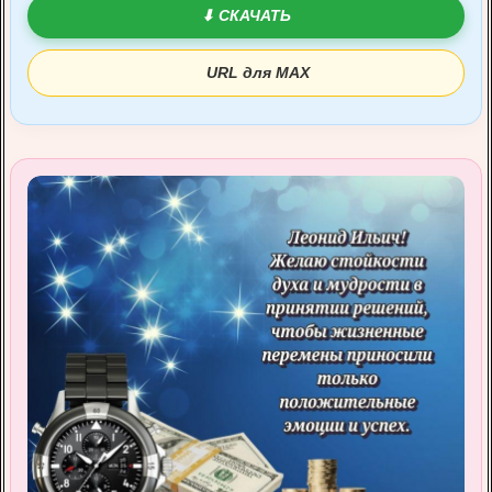
⬇ СКАЧАТЬ
URL для MAX