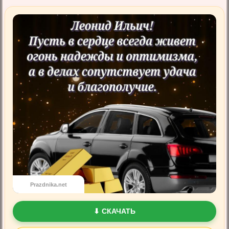
Prazdnika.net
⬇ СКАЧАТЬ