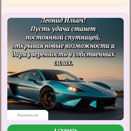
Prazdnika.net
⬇ СКАЧАТЬ