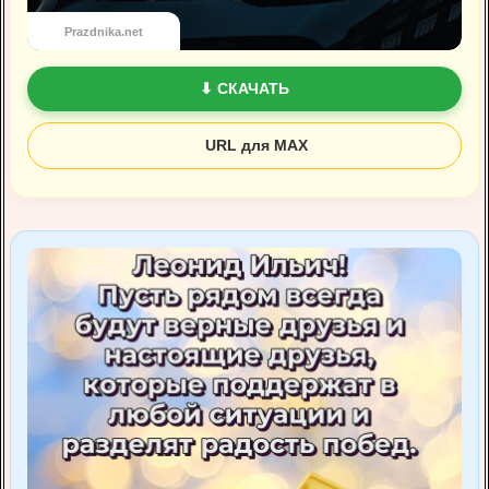
Prazdnika.net
⬇ СКАЧАТЬ
URL для MAX