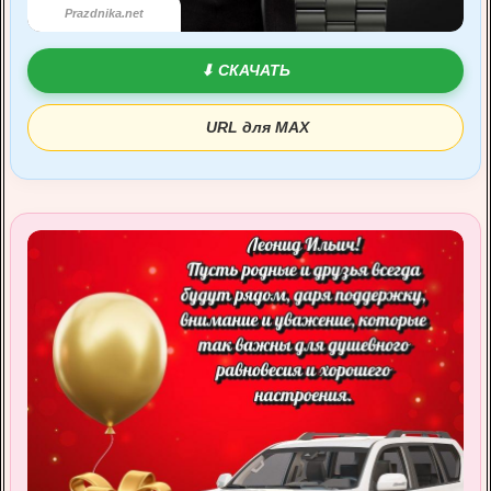
Prazdnika.net
⬇ СКАЧАТЬ
URL для MAX