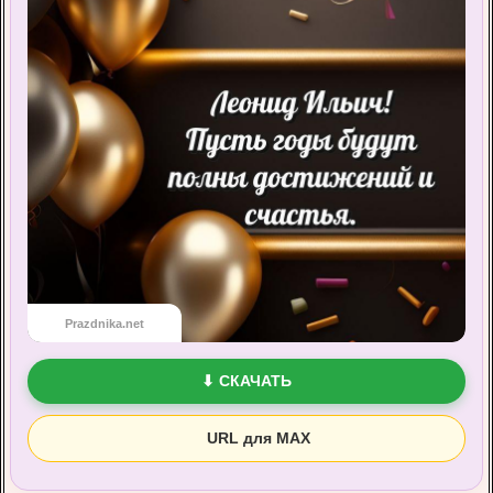
Prazdnika.net
⬇ СКАЧАТЬ
URL для MAX