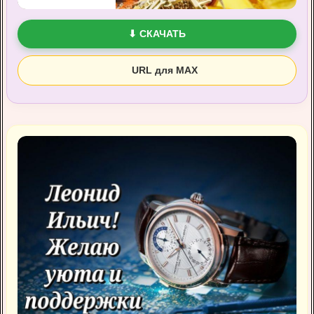
⬇ СКАЧАТЬ
URL для MAX