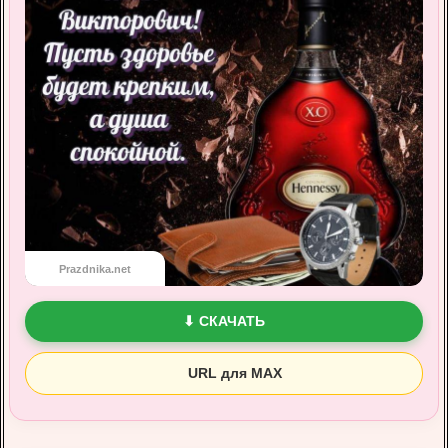
Prazdnika.net
⬇ СКАЧАТЬ
URL для MAX