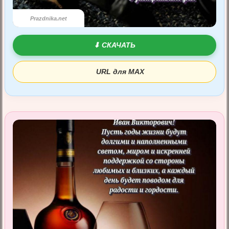
Prazdnika.net
⬇ СКАЧАТЬ
URL для MAX