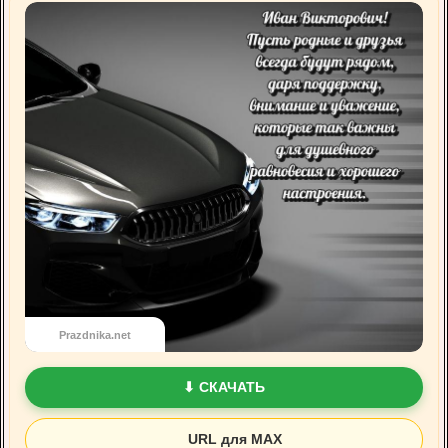
Prazdnika.net
⬇ СКАЧАТЬ
URL для MAX