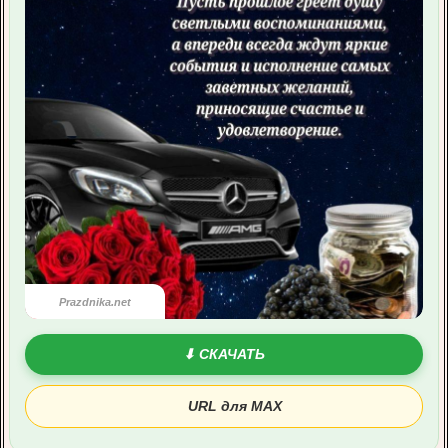
Prazdnika.net
⬇ СКАЧАТЬ
URL для MAX