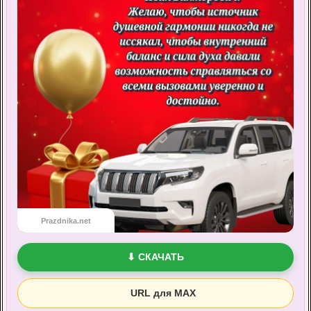
Prazdnika.net
⬇ СКАЧАТЬ
URL для MAX