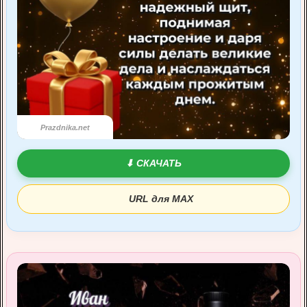
Prazdnika.net
⬇ СКАЧАТЬ
URL для MAX