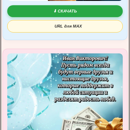
⬇ СКАЧАТЬ
URL для MAX