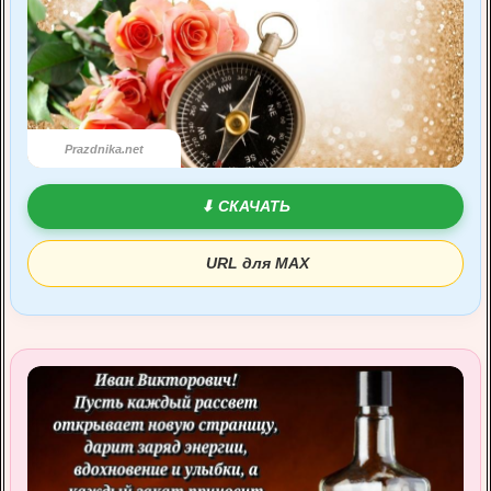
Prazdnika.net
⬇ СКАЧАТЬ
URL для MAX