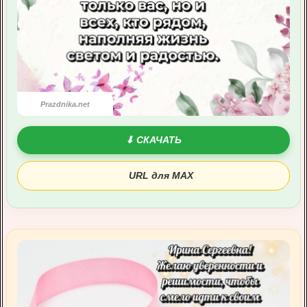
Prazdnika.net
⬇ СКАЧАТЬ
URL для MAX