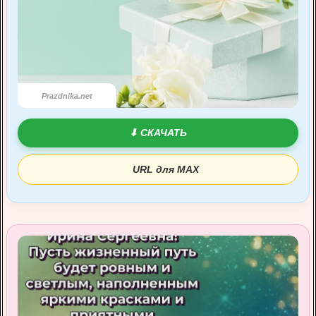
Prazdnika.net
⬇ СКАЧАТЬ
URL для MAX