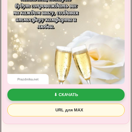
Prazdnika.net
⬇ СКАЧАТЬ
URL для MAX