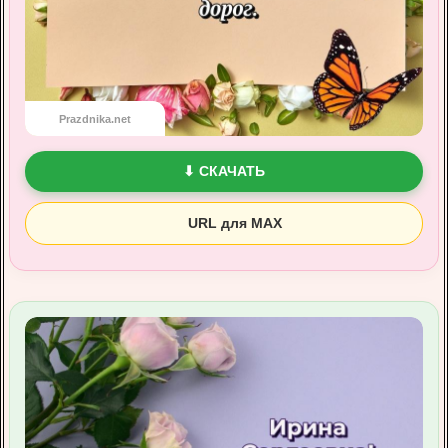
Prazdnika.net
⬇ СКАЧАТЬ
URL для MAX