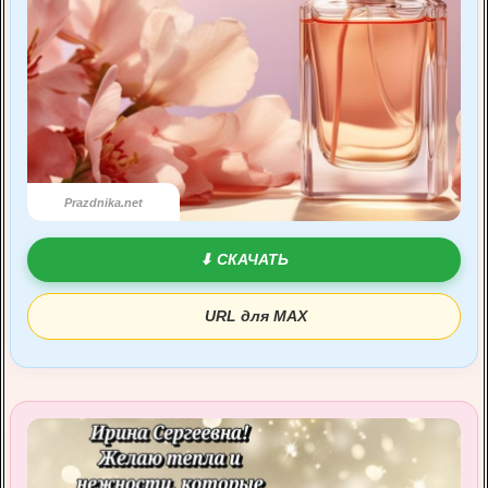
Prazdnika.net
⬇ СКАЧАТЬ
URL для MAX