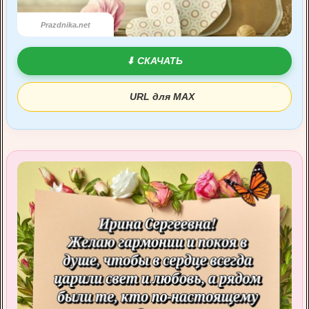
Prazdnika.net
⬇ СКАЧАТЬ
URL для MAX