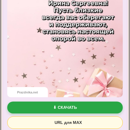
Prazdnika.net
⬇ СКАЧАТЬ
URL для MAX