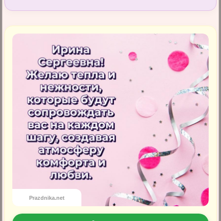
Prazdnika.net