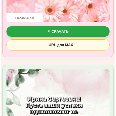
Prazdnika.net
⬇ СКАЧАТЬ
URL для MAX