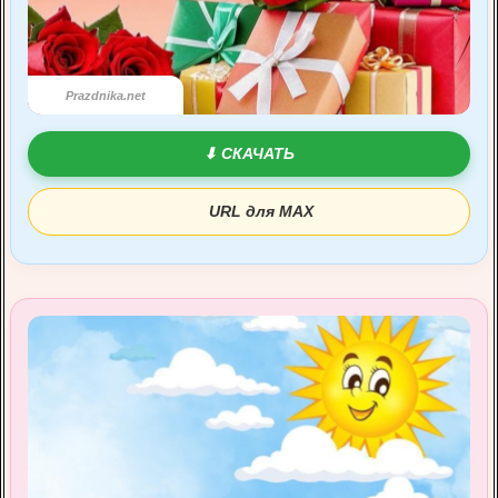
Prazdnika.net
⬇ СКАЧАТЬ
URL для MAX