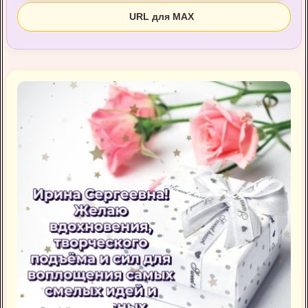
URL для MAX