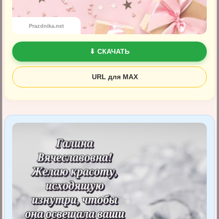
Prazdnika.net
⬇ СКАЧАТЬ
URL для MAX