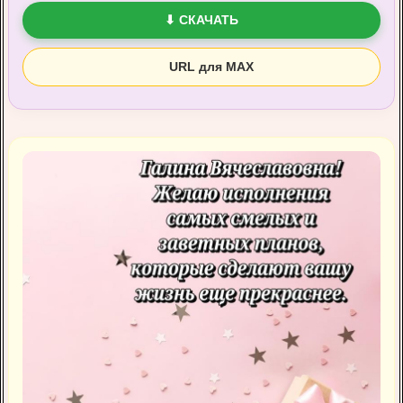
⬇ СКАЧАТЬ
URL для MAX