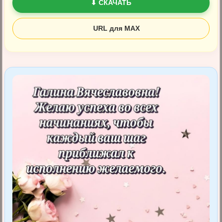
⬇ СКАЧАТЬ
URL для MAX