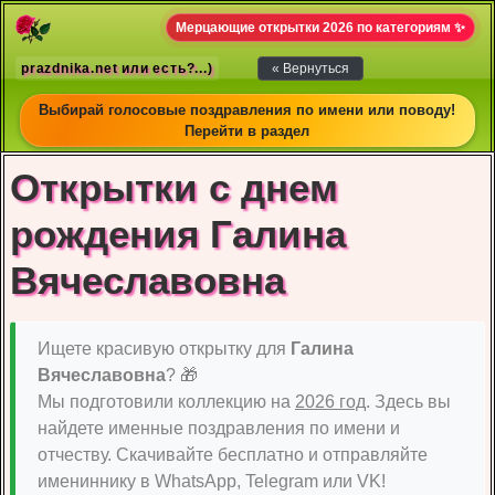
Мерцающие открытки 2026 по категориям ✨
prazdnika.net или есть?...)
« Вернуться
Выбирай голосовые поздравления по имени или поводу!
Перейти в раздел
Открытки с днем
рождения Галина
Вячеславовна
Ищете красивую открытку для
Галина
Вячеславовна
? 🎁
Мы подготовили коллекцию на
2026 год
. Здесь вы
найдете именные поздравления по имени и
отчеству. Скачивайте бесплатно и отправляйте
имениннику в WhatsApp, Telegram или VK!