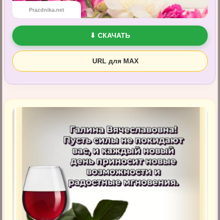
Prazdnika.net
⬇ СКАЧАТЬ
URL для MAX