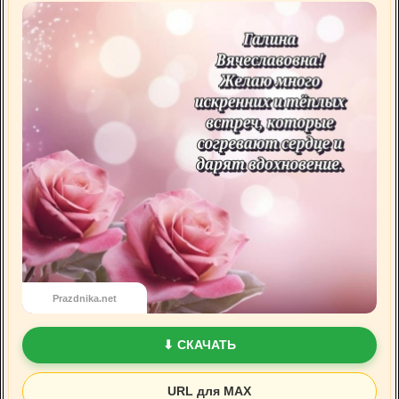
Prazdnika.net
⬇ СКАЧАТЬ
URL для MAX