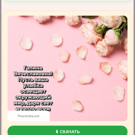
Prazdnika.net
⬇ СКАЧАТЬ