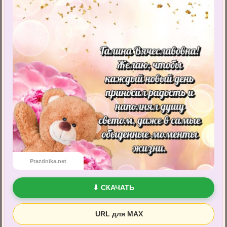
Prazdnika.net
⬇ СКАЧАТЬ
URL для MAX