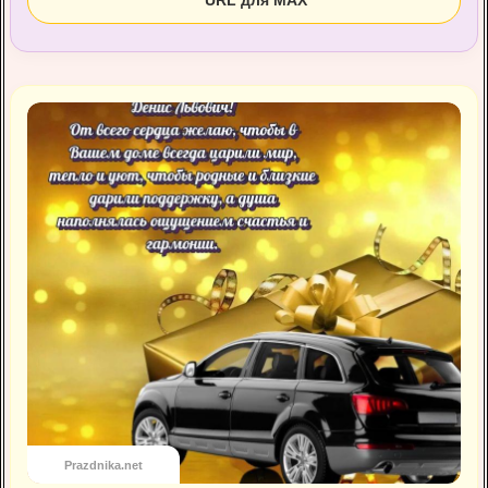
URL для MAX
Prazdnika.net