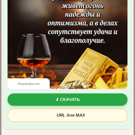
Prazdnika.net
⬇ СКАЧАТЬ
URL для MAX