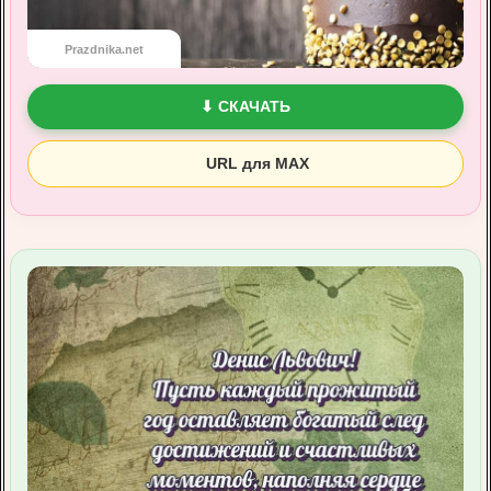
Prazdnika.net
⬇ СКАЧАТЬ
URL для MAX