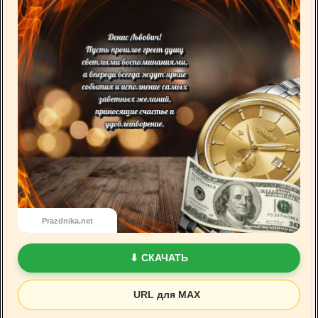
Prazdnika.net
⬇ СКАЧАТЬ
URL для MAX