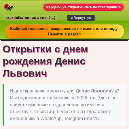
Мерцающие открытки 2026 по категориям ✨
prazdnika.net или есть?...)
« Вернуться
Выбирай голосовые поздравления по имени или поводу!
Перейти в раздел
Открытки с днем
рождения Денис
Львович
Ищете красивую открытку для
Денис Львович
? 🎁
Мы подготовили коллекцию на
2026 год
. Здесь вы
найдете именные поздравления по имени и
отчеству. Скачивайте бесплатно и отправляйте
имениннику в WhatsApp, Telegram или VK!