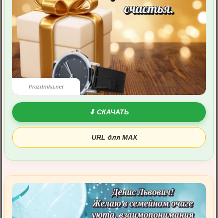
Prazdnika.net
⬇ СКАЧАТЬ
URL для MAX