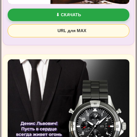
⬇ СКАЧАТЬ
URL для MAX