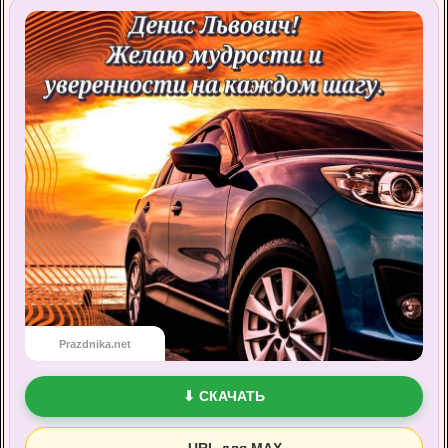
Prazdnika.net
⬇ СКАЧАТЬ