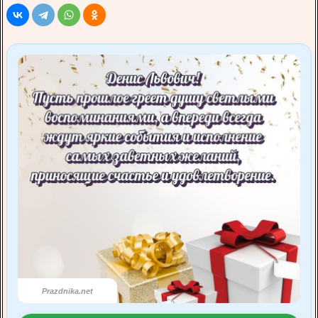
Prazdnika.net