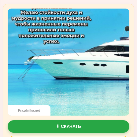
Prazdnika.net
⬇ СКАЧАТЬ