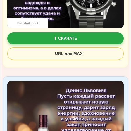
Prazdnika.net
⬇ СКАЧАТЬ
URL для MAX