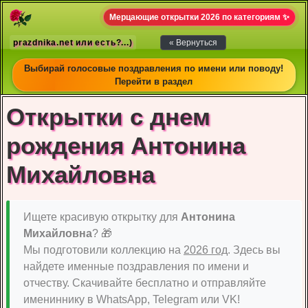
Мерцающие открытки 2026 по категориям ✨
prazdnika.net или есть?...)
« Вернуться
Выбирай голосовые поздравления по имени или поводу!
Перейти в раздел
Открытки с днем
рождения Антонина
Михайловна
Ищете красивую открытку для
Антонина
Михайловна
? 🎁
Мы подготовили коллекцию на
2026 год
. Здесь вы
найдете именные поздравления по имени и
отчеству. Скачивайте бесплатно и отправляйте
имениннику в WhatsApp, Telegram или VK!