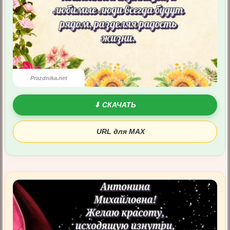
Prazdnika.net
⬇ СКАЧАТЬ
URL для MAX