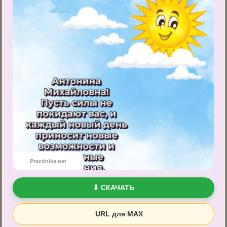
Prazdnika.net
⬇ СКАЧАТЬ
URL для MAX