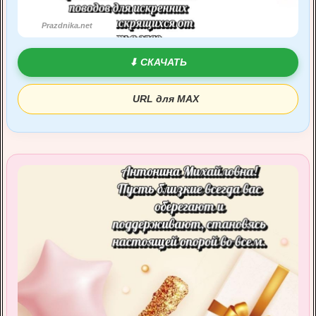
Prazdnika.net
⬇ СКАЧАТЬ
URL для MAX