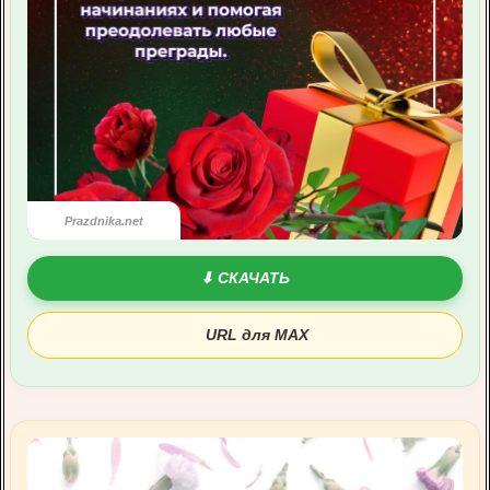
Prazdnika.net
⬇ СКАЧАТЬ
URL для MAX