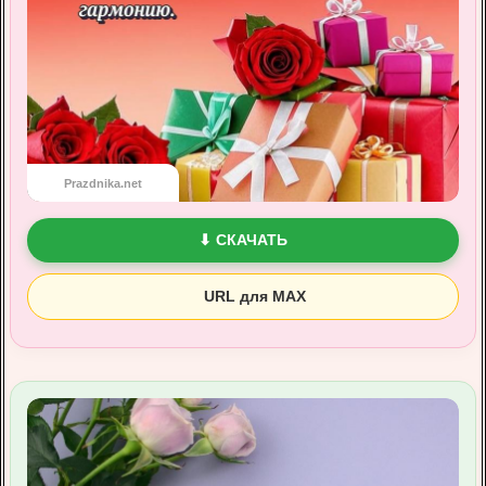
Prazdnika.net
⬇ СКАЧАТЬ
URL для MAX