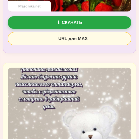
Prazdnika.net
⬇ СКАЧАТЬ
URL для MAX