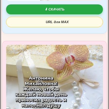
⬇ СКАЧАТЬ
URL для MAX