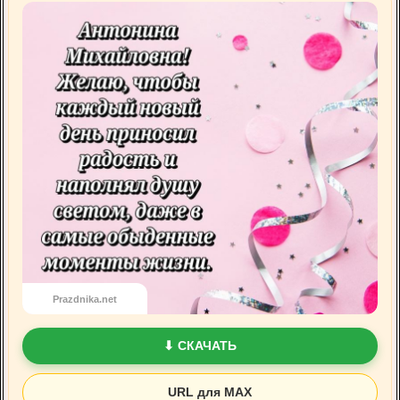
Prazdnika.net
⬇ СКАЧАТЬ
URL для MAX