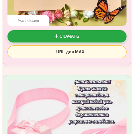
Prazdnika.net
⬇ СКАЧАТЬ
URL для MAX