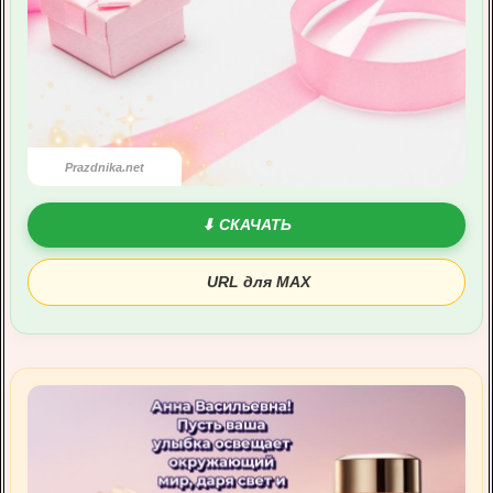
Prazdnika.net
⬇ СКАЧАТЬ
URL для MAX