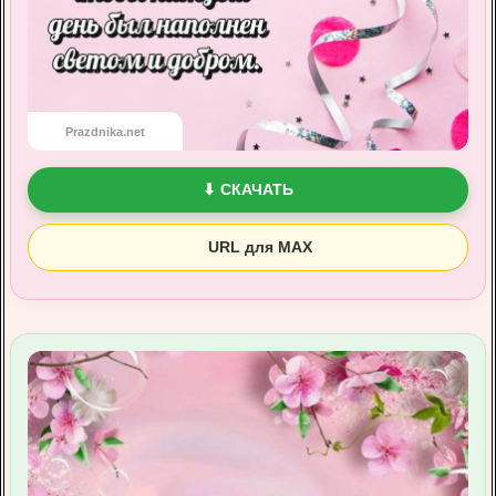
Prazdnika.net
⬇ СКАЧАТЬ
URL для MAX