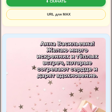
⬇ СКАЧАТЬ
URL для MAX