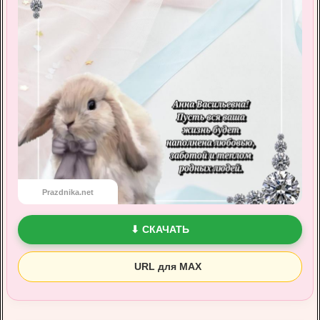
Prazdnika.net
⬇ СКАЧАТЬ
URL для MAX