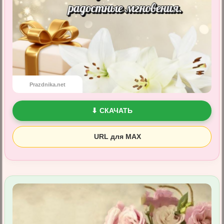
Prazdnika.net
⬇ СКАЧАТЬ
URL для MAX