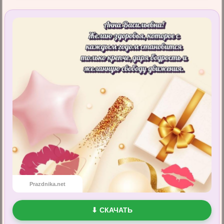
Prazdnika.net
⬇ СКАЧАТЬ