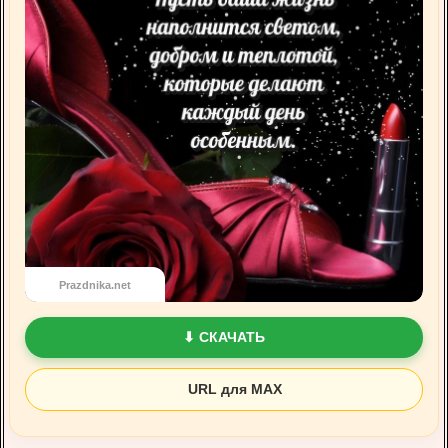
Prazdnika.net
⬇ СКАЧАТЬ
URL для MAX