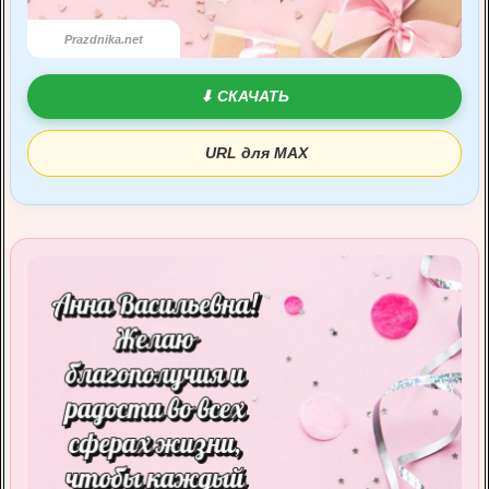
Prazdnika.net
⬇ СКАЧАТЬ
URL для MAX