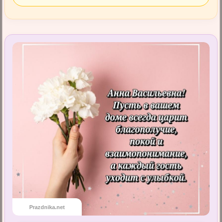
Prazdnika.net