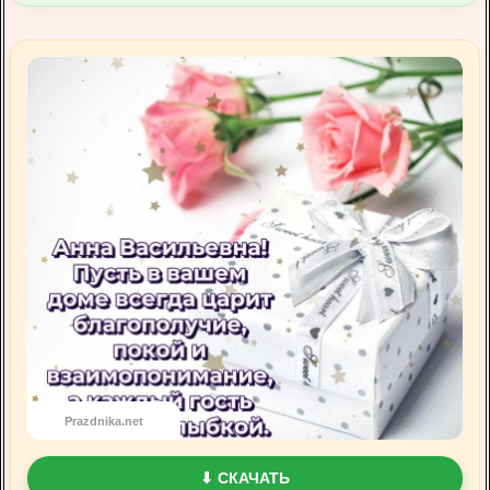
Prazdnika.net
⬇ СКАЧАТЬ