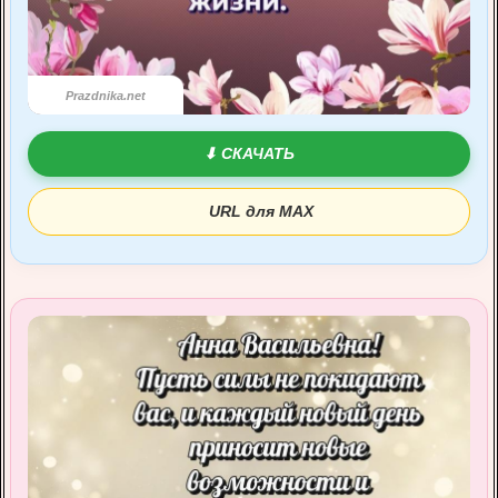
Prazdnika.net
⬇ СКАЧАТЬ
URL для MAX