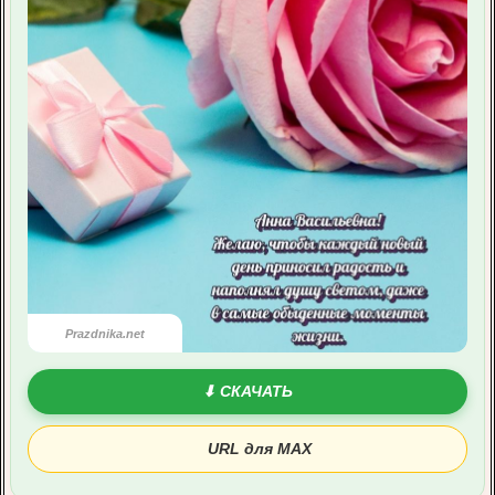
Prazdnika.net
⬇ СКАЧАТЬ
URL для MAX