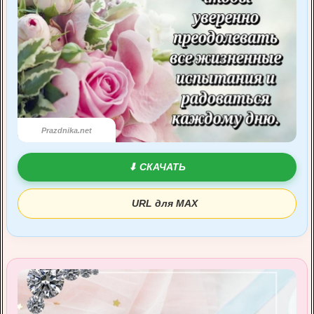
Prazdnika.net
⬇ СКАЧАТЬ
URL для MAX