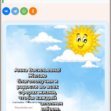
Prazdnika.net