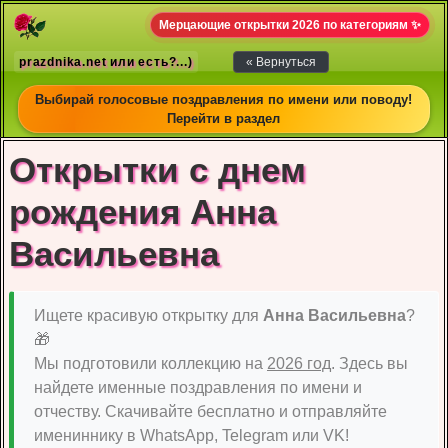
Мерцающие открытки 2026 по категориям ✨
prazdnika.net или есть?...)
« Вернуться
Выбирай голосовые поздравления по имени или поводу!
Перейти в раздел
Открытки с днем
рождения Анна
Васильевна
Ищете красивую открытку для
Анна Васильевна
?
🎁
Мы подготовили коллекцию на
2026 год
. Здесь вы
найдете именные поздравления по имени и
отчеству. Скачивайте бесплатно и отправляйте
имениннику в WhatsApp, Telegram или VK!