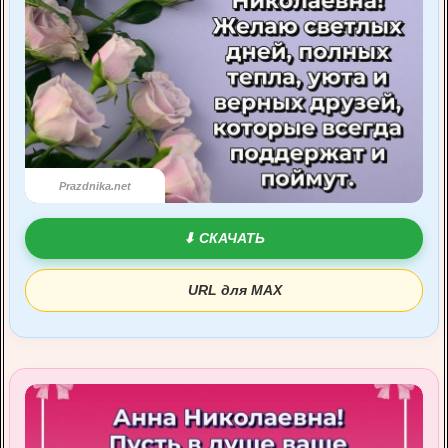
Prazdnika.net
⬇ СКАЧАТЬ
URL для MAX