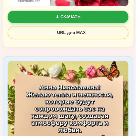
Prazdnika.net
⬇ СКАЧАТЬ
URL для MAX