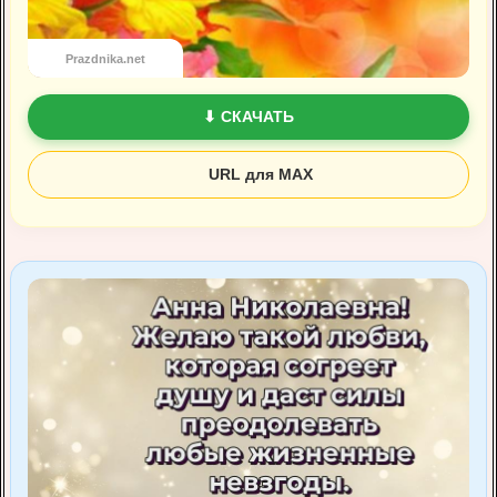
Prazdnika.net
⬇ СКАЧАТЬ
URL для MAX