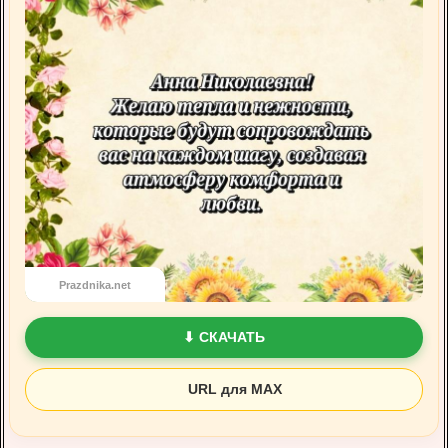
Prazdnika.net
⬇ СКАЧАТЬ
URL для MAX