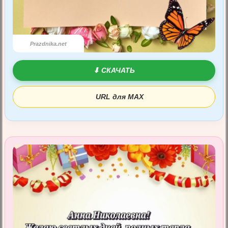
Prazdnika.net
⬇ СКАЧАТЬ
URL для MAX