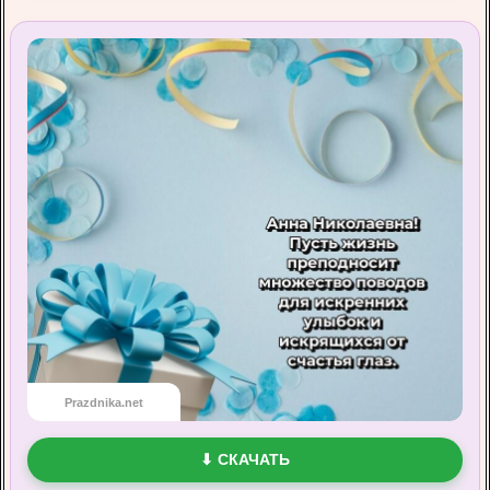
Prazdnika.net
⬇ СКАЧАТЬ