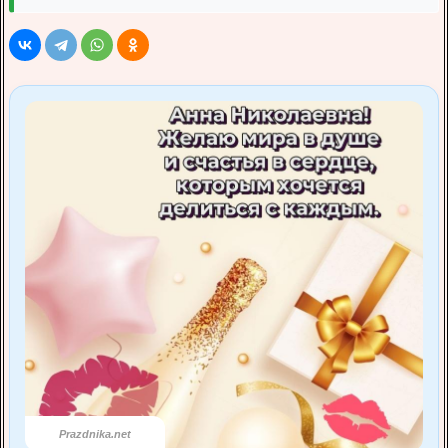
Prazdnika.net