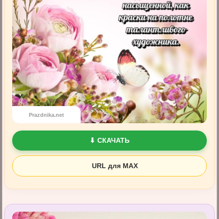
Prazdnika.net
⬇ СКАЧАТЬ
URL для MAX