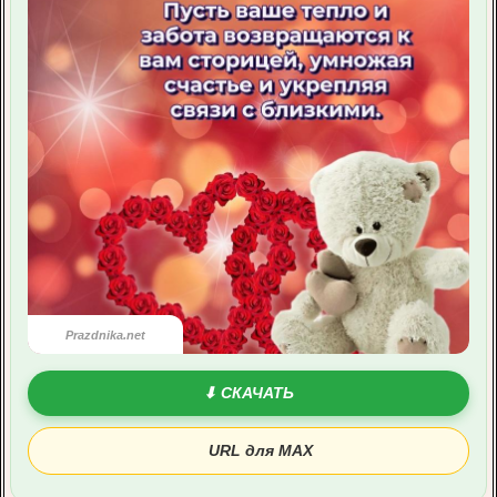
Prazdnika.net
⬇ СКАЧАТЬ
URL для MAX