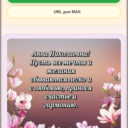
URL для MAX