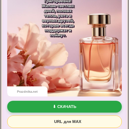
Prazdnika.net
⬇ СКАЧАТЬ
URL для MAX