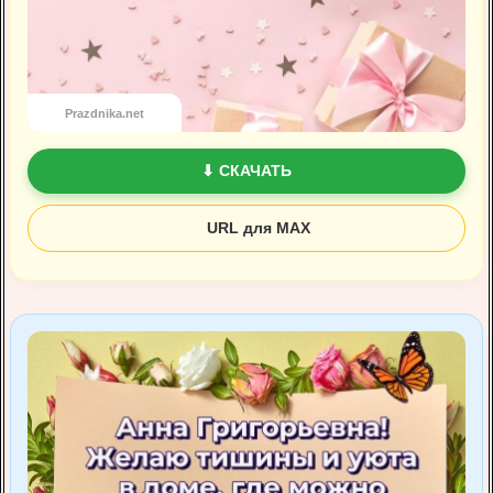
Prazdnika.net
⬇ СКАЧАТЬ
URL для MAX