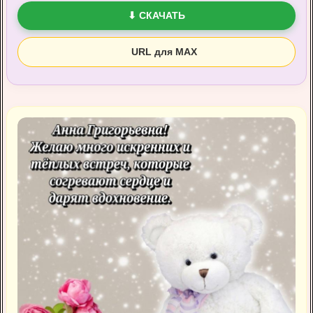
⬇ СКАЧАТЬ
URL для MAX