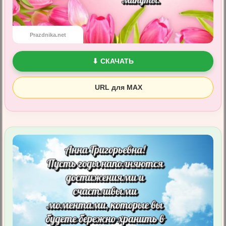
Prazdnika.net
⬇ СКАЧАТЬ
URL для MAX