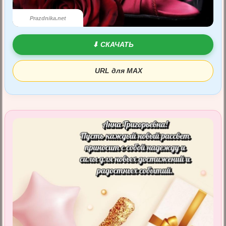
Prazdnika.net
⬇ СКАЧАТЬ
URL для MAX