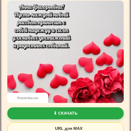
Prazdnika.net
⬇ СКАЧАТЬ
URL для MAX