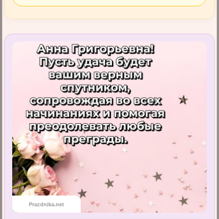
Prazdnika.net