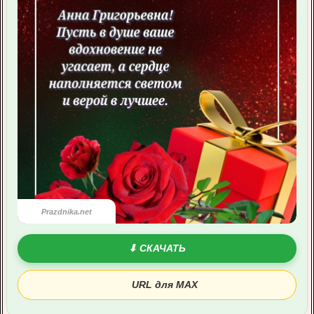
Prazdnika.net
⬇ СКАЧАТЬ
URL для MAX