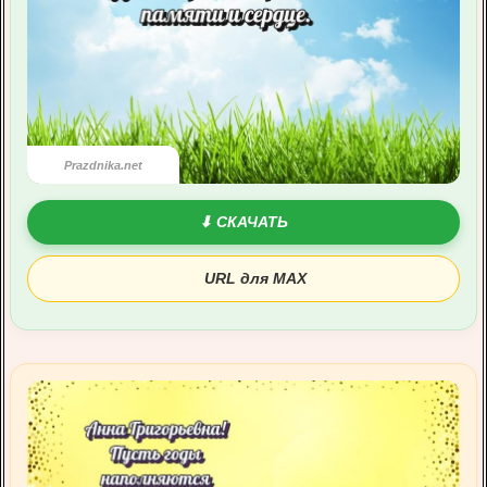
Prazdnika.net
⬇ СКАЧАТЬ
URL для MAX