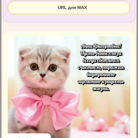
URL для MAX