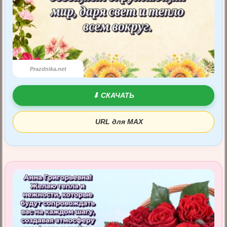
Prazdnika.net
⬇ СКАЧАТЬ
URL для MAX