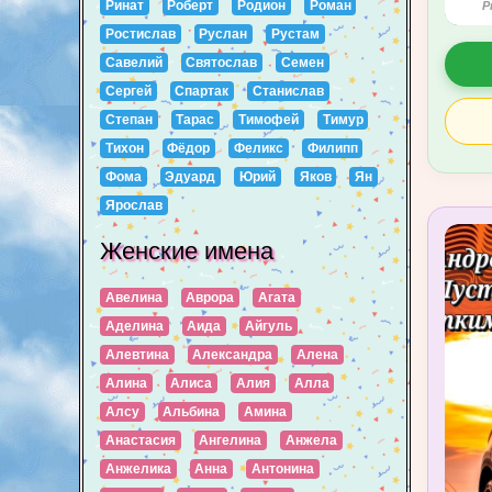
Ринат
Роберт
Родион
Роман
P
Ростислав
Руслан
Рустам
Савелий
Святослав
Семен
Сергей
Спартак
Станислав
Степан
Тарас
Тимофей
Тимур
Тихон
Фёдор
Феликс
Филипп
Фома
Эдуард
Юрий
Яков
Ян
Ярослав
Женские имена
Авелина
Аврора
Агата
Аделина
Аида
Айгуль
Алевтина
Александра
Алена
Алина
Алиса
Алия
Алла
Алсу
Альбина
Амина
Анастасия
Ангелина
Анжела
Анжелика
Анна
Антонина