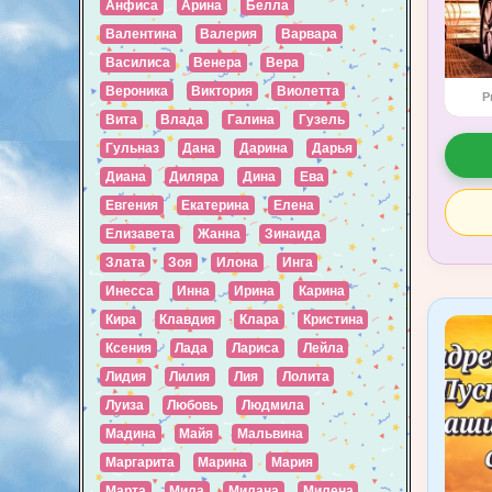
Анфиса
Арина
Белла
Валентина
Валерия
Варвара
Василиса
Венера
Вера
Вероника
Виктория
Виолетта
P
Вита
Влада
Галина
Гузель
Гульназ
Дана
Дарина
Дарья
Диана
Диляра
Дина
Ева
Евгения
Екатерина
Елена
Елизавета
Жанна
Зинаида
Злата
Зоя
Илона
Инга
Инесса
Инна
Ирина
Карина
Кира
Клавдия
Клара
Кристина
Ксения
Лада
Лариса
Лейла
Лидия
Лилия
Лия
Лолита
Луиза
Любовь
Людмила
Мадина
Майя
Мальвина
Маргарита
Марина
Мария
Марта
Мила
Милана
Милена