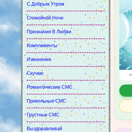
С Добрым Утром
Спокойной Ночи
Признания В Любви
Комплименты
Извинения
Скучаю
P
Романтические СМС
Прикольные СМС
Грустные СМС
Выздоравливай