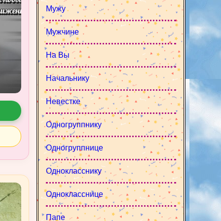
Мужу
Мужчине
На Вы
Начальнику
Невестке
Одногруппнику
Одногруппнице
Однокласснику
Однокласснице
Папе