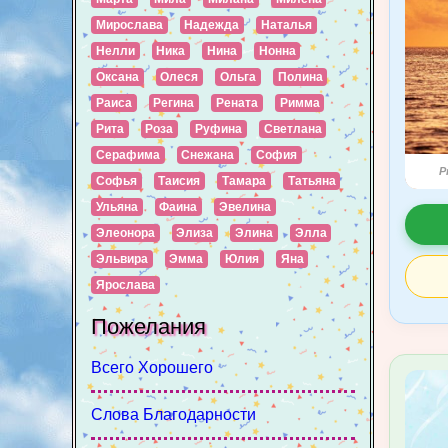
Мирослава
Надежда
Наталья
Нелли
Ника
Нина
Нонна
Оксана
Олеся
Ольга
Полина
Раиса
Регина
Рената
Римма
Рита
Роза
Руфина
Светлана
Серафима
Снежана
София
P
Софья
Таисия
Тамара
Татьяна
Ульяна
Фаина
Эвелина
Элеонора
Элиза
Элина
Элла
Эльвира
Эмма
Юлия
Яна
Ярослава
Пожелания
Всего Хорошего
Слова Благодарности