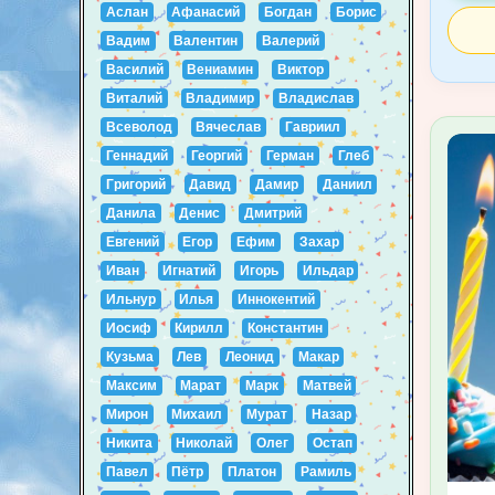
Аслан
Афанасий
Богдан
Борис
Вадим
Валентин
Валерий
Василий
Вениамин
Виктор
Виталий
Владимир
Владислав
Всеволод
Вячеслав
Гавриил
Геннадий
Георгий
Герман
Глеб
Григорий
Давид
Дамир
Даниил
Данила
Денис
Дмитрий
Евгений
Егор
Ефим
Захар
Иван
Игнатий
Игорь
Ильдар
Ильнур
Илья
Иннокентий
Иосиф
Кирилл
Константин
Кузьма
Лев
Леонид
Макар
Максим
Марат
Марк
Матвей
Мирон
Михаил
Мурат
Назар
Никита
Николай
Олег
Остап
Павел
Пётр
Платон
Рамиль