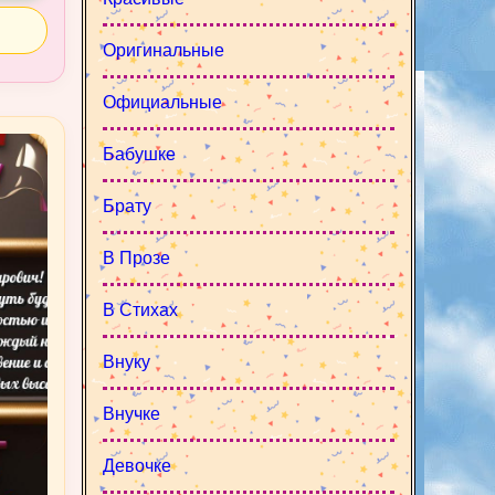
Оригинальные
Официальные
Бабушке
Брату
В Прозе
В Стихах
Внуку
Внучке
Девочке