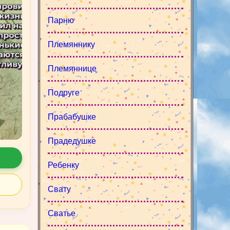
Парню
Племяннику
Племяннице
Подруге
Прабабушке
Прадедушке
Ребенку
Свату
Сватье