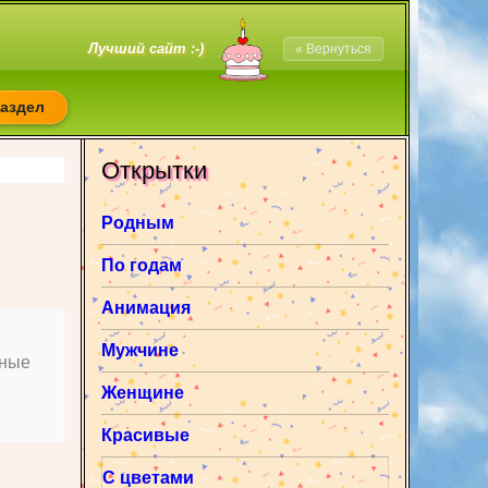
Лучший сайт :-)
« Вернуться
раздел
Открытки
Родным
По годам
Анимация
Мужчине
нные
Женщине
Красивые
С цветами