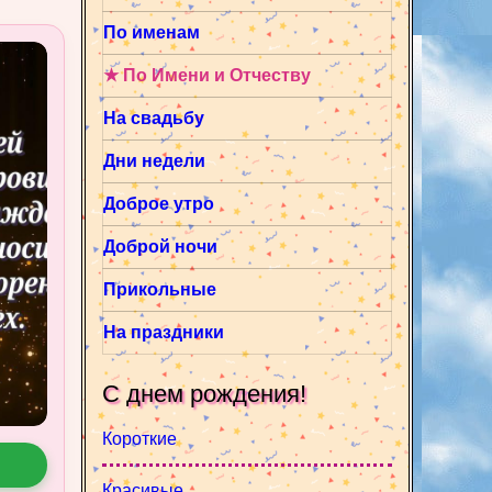
По именам
★ По Имени и Отчеству
На свадьбу
Дни недели
Доброе утро
Доброй ночи
Прикольные
На праздники
С днем рождения!
Короткие
Красивые