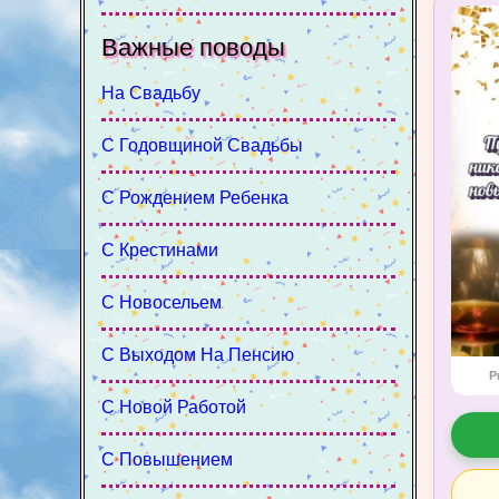
Важные поводы
На Свадьбу
С Годовщиной Свадьбы
С Рождением Ребенка
С Крестинами
С Новосельем
С Выходом На Пенсию
P
С Новой Работой
С Повышением