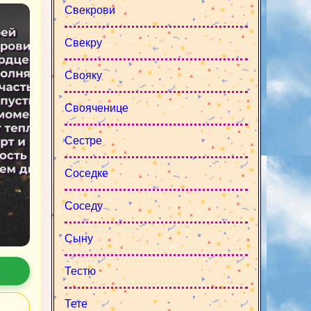
Свекрови
Свекру
Свояку
Свояченице
Сестре
Соседке
Соседу
Сыну
Тестю
Тете