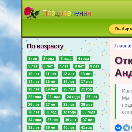
П
о
з
д
р
а
в
л
е
н
и
я
Выбирай
По возрасту
Главна
От
1 год
2 года
3 года
4 года
5 лет
6 лет
7 лет
8 лет
9 лет
Ан
10 лет
11 лет
12 лет
13 лет
14 лет
15 лет
16 лет
17 лет
18 лет
19 лет
20 лет
21 год
Ищет
22 года
23 года
24 года
25 лет
Мы 
26 лет
27 лет
28 лет
29 лет
позд
отпр
30 лет
31 год
32 года
33 года
34 года
35 лет
36 лет
37 лет
38 лет
39 лет
40 лет
41 год