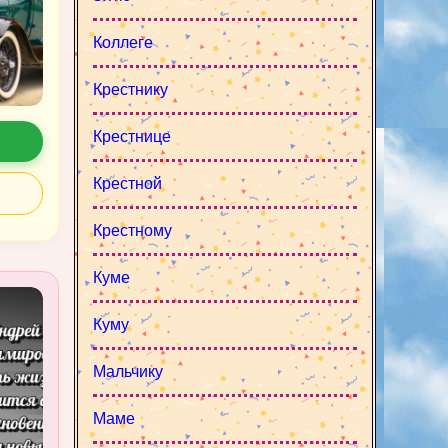
Коллеге
Крестнику
Крестнице
Крестной
Крестному
Куме
Куму
Мальчику
Маме