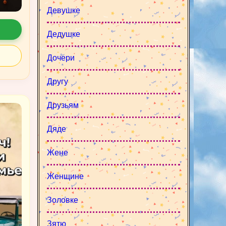
Девушке
Дедушке
Дочери
Другу
Друзьям
Дяде
Жене
Женщине
Золовке
Зятю