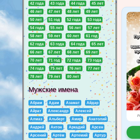
42 года
43 года
44 года
45 лет
46 лет
47 лет
48 лет
49 лет
50 лет
51 год
52 года
53 года
54 года
55 лет
56 лет
57 лет
58 лет
59 лет
60 лет
61 год
62 года
63 года
64 года
65 лет
66 лет
67 лет
68 лет
69 лет
70 лет
71 год
72 года
73 года
74 года
75 лет
76 лет
77 лет
78 лет
79 лет
80 лет
Мужские имена
Абрам
Адам
Азамат
Айдар
Айрат
Александр
Алексей
P
Алмаз
Альберт
Амир
Анатолий
Андрей
Антон
Аркадий
Арсен
Арсений
Артём
Артемий
Артур