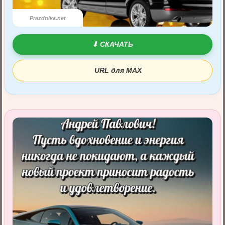
Prazdnika.net
⬇ СКАЧАТЬ
URL для MAX