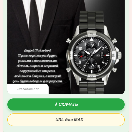
Prazdnika.net
⬇ СКАЧАТЬ
URL для MAX