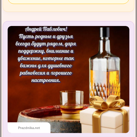
Prazdnika.net