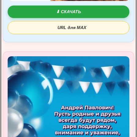
⬇ СКАЧАТЬ
URL для MAX