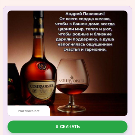
Prazdnika.net
⬇ СКАЧАТЬ