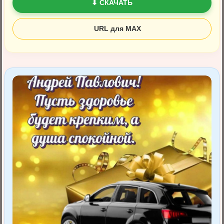
⬇ СКАЧАТЬ
URL для MAX