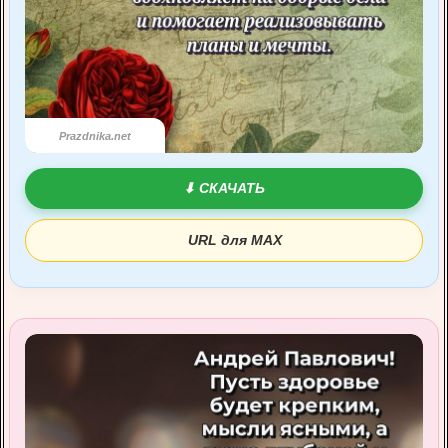
Prazdnika.net
⬇ СКАЧАТЬ
URL для MAX