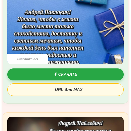
Prazdnika.net
⬇ СКАЧАТЬ
URL для MAX