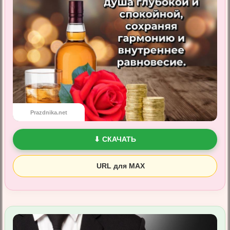
Prazdnika.net
⬇ СКАЧАТЬ
URL для MAX