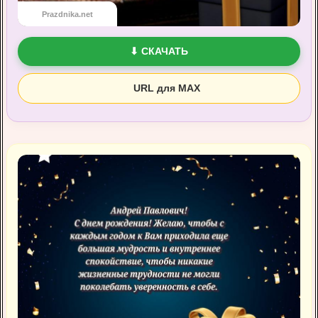
Prazdnika.net
⬇ СКАЧАТЬ
URL для MAX