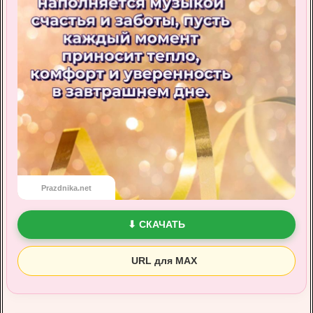
Prazdnika.net
⬇ СКАЧАТЬ
URL для MAX