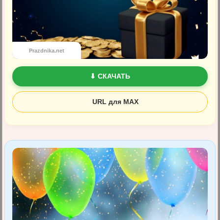
Prazdnika.net
⬇ СКАЧАТЬ
URL для MAX