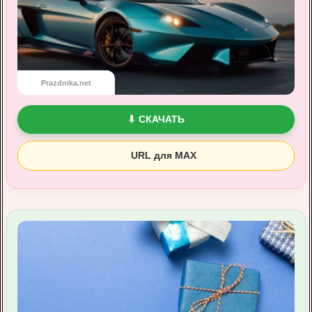
Prazdnika.net
⬇ СКАЧАТЬ
URL для MAX