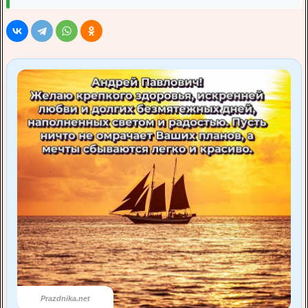
Prazdnika.net