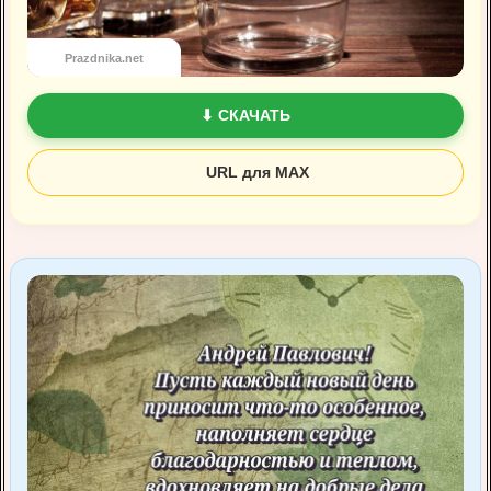
Prazdnika.net
⬇ СКАЧАТЬ
URL для MAX