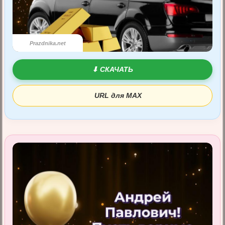
Prazdnika.net
⬇ СКАЧАТЬ
URL для MAX