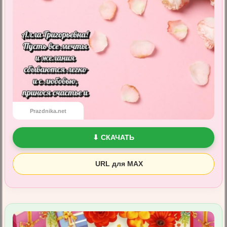
Prazdnika.net
⬇ СКАЧАТЬ
URL для MAX