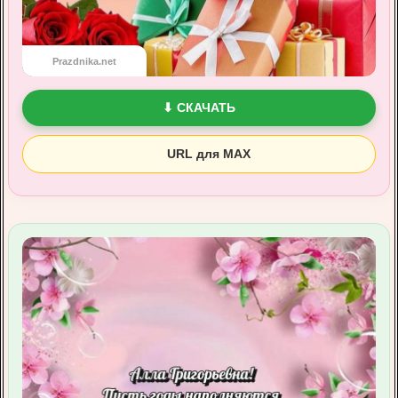
Prazdnika.net
⬇ СКАЧАТЬ
URL для MAX