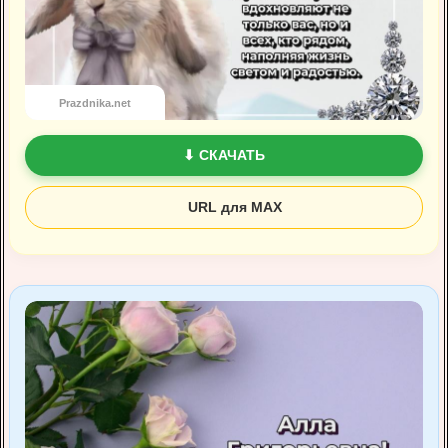
Prazdnika.net
⬇ СКАЧАТЬ
URL для MAX