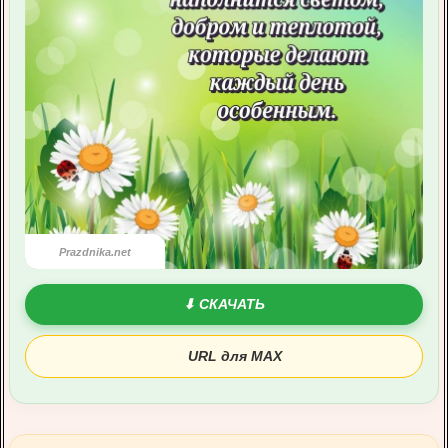
Prazdnika.net
⬇ СКАЧАТЬ
URL для MAX