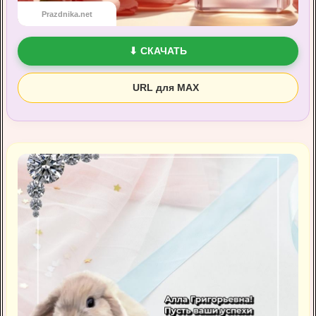
Prazdnika.net
⬇ СКАЧАТЬ
URL для MAX