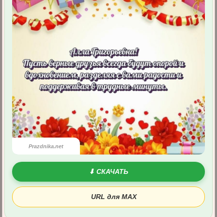
Prazdnika.net
⬇ СКАЧАТЬ
URL для MAX