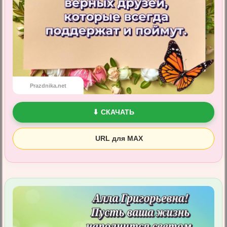
Prazdnika.net
⬇ СКАЧАТЬ
URL для MAX