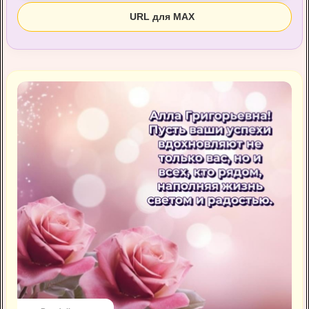
URL для MAX