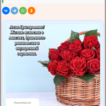
Prazdnika.net