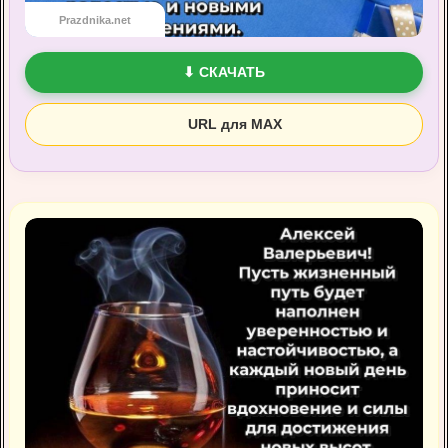
Prazdnika.net
⬇ СКАЧАТЬ
URL для MAX