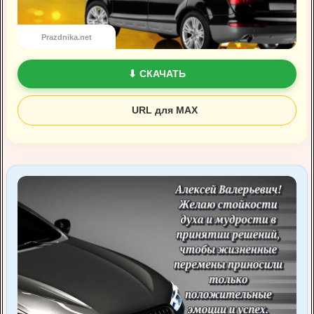
Prazdnika.net
⬇ СКАЧАТЬ
URL для MAX