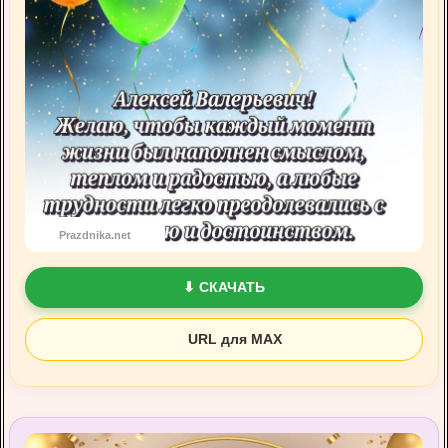
Prazdnika.net
⬇ СКАЧАТЬ
URL для MAX