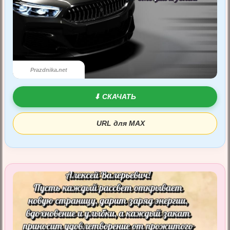
Prazdnika.net
⬇ СКАЧАТЬ
URL для MAX