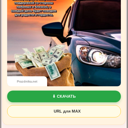
Prazdnika.net
⬇ СКАЧАТЬ
URL для MAX