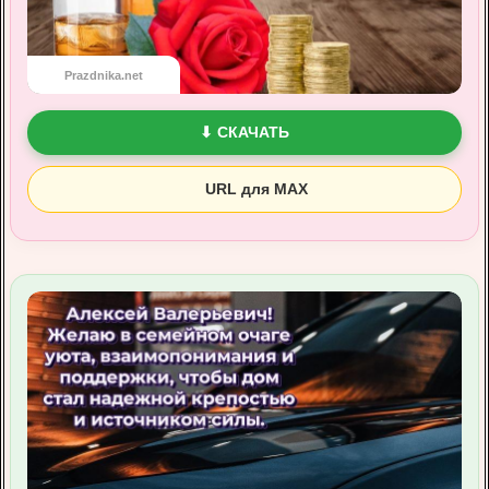
Prazdnika.net
⬇ СКАЧАТЬ
URL для MAX