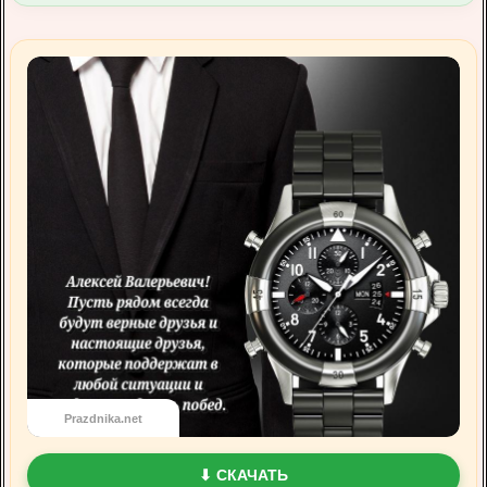
Prazdnika.net
⬇ СКАЧАТЬ