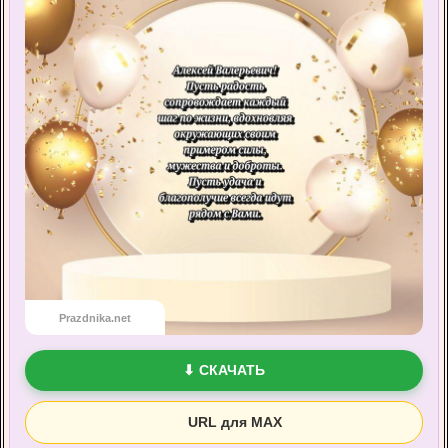
Prazdnika.net
⬇ СКАЧАТЬ
URL для MAX