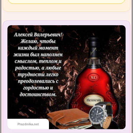
Prazdnika.net